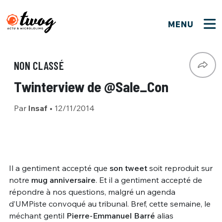
MENU
FERMER
FERMER
Bienvenue !
VOTRE PARTICIPATION
NON CLASSÉ
Que souhaitez-vous proposer ?
JE M'INSCRIS
Twinterview de @Sale_Con
PSEUDO
*
Quelques tweets
Par
Insaf
•
12/11/2014
Connexion
EMAIL
*
C'EST PARTI
PSEUDO
Ma propre sélection
PASSWORD
*
Il a gentiment accepté que
son tweet
soit reproduit sur
Mot de passe perdu ?
MOT DE PASSE
notre
mug anniversaire
. Et il a gentiment accepté de
M'INSCRIRE
répondre à nos questions, malgré un agenda
d’UMPiste convoqué au tribunal. Bref, cette semaine, le
ME CONNECTER
JE M'INSCRIS
méchant gentil
Pierre-Emmanuel Barré
alias
CONNEXION