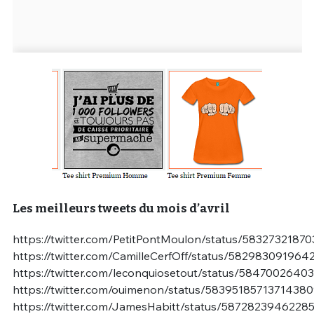
Les meilleurs tweets du mois d’avril
https://twitter.com/PetitPontMoulon/status/5832732187
https://twitter.com/CamilleCerfOff/status/58298309196
https://twitter.com/leconquiosetout/status/584700264
https://twitter.com/ouimenon/status/5839518571371438
https://twitter.com/JamesHabitt/status/5872823946228