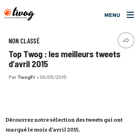
MENU
FERMER
FERMER
Bienvenue !
VOTRE PARTICIPATION
NON CLASSÉ
Que souhaitez-vous proposer ?
JE M'INSCRIS
Top Twog : les meilleurs tweets
PSEUDO
*
Quelques tweets
d’avril 2015
Connexion
Par
TwogFr
•
06/05/2015
EMAIL
*
C'EST PARTI
PSEUDO
Ma propre sélection
PASSWORD
*
Mot de passe perdu ?
MOT DE PASSE
M'INSCRIRE
Découvrez notre sélection des tweets qui ont
marqué le mois d’avril 2015.
ME CONNECTER
JE M'INSCRIS
CONNEXION