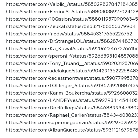
https://twitter.com/Valolic_/status/585029827847184385
https://twitter.com/PerrineST/status/5880303892702412
https://twitter.com/10Qssion/status/5880119570909634
https://twitter.com/Zeukat/status/585321756560379904
https://twitter.com/friedw/status/588453317665226752
https://twitter.com/DrStrangeLOL/status/588287448372
https://twitter.com/Ka_Kawal/status/5920623467276615
https://twitter.com/speroni_f/status/59266393104857088
https://twitter.com/Tony_Truand__/status/590203125706
https://twitter.com/adelaigue/status/5904291362225848
https://twitter.com/ceciestmontweet/status/590779953
https://twitter.com/LOLfinger_/status/591867392088743
https://twitter.com/Karim_Boukercha/status/592660603
https://twitter.com/LANDEYves/status/5927934145440
https://twitter.com/DocKellogs/status/5846889934738
https://twitter.com/Raphael_Carlier/status/5843460382
https://twitter.com/supermegadrivin/status/592970259
https://twitter.com/AlbanQueroute/status/59311216795