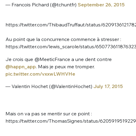
— Francois Pichard (@tchuntfr)
September 26, 2015
https://twitter.com/ThibaudTruffaut/status/62091361217
Au point que la concurrence commence à stresser :
https://twitter.com/lewis_scarole/status/65077361187632
Je crois que @MeeticFrance a une dent contre
@happn_app
. Mais je peux me tromper.
pic.twitter.com/vxxwLWHVHe
— Valentin Hochet (@ValentinHochet)
July 17, 2015
Mais on va pas se mentir sur ce point :
https://twitter.com/ThomasSignes/status/620591951922