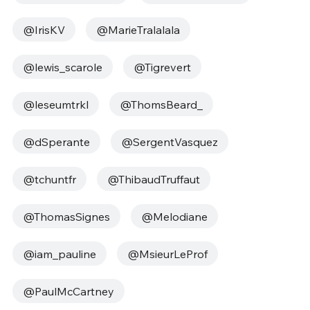
@IrisKV
@MarieTralalala
@lewis_scarole
@Tigrevert
@leseumtrkl
@ThomsBeard_
@dSperante
@SergentVasquez
@tchuntfr
@ThibaudTruffaut
@ThomasSignes
@Melodiane
@iam_pauline
@MsieurLeProf
@PaulMcCartney