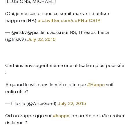
ILLUSIONS, MICHAEL !
(Oui, je me suis dit que ce serait marrant d'utiliser
happn en HP.)
pic.twitter.com/coPNufCSfP
— @
iriskv@piaille.fr
. aussi sur BS, Threads, Insta
(@IrisKV)
July 22, 2015
Certains envisagent même une utilisation plus poussée
:
A quand le wifi dans le métro afin que
#Happn
soit
enfin utile?
— Lilazila (@AliceGarel)
July 22, 2015
Qd on zappe qqn sur
#happn
, on arrête de la/le croiser
ds la rue ?