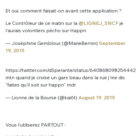
Et oui, comment faisait-on avant cette application ?
Le Contrôleur de ce matin sur la
@LIGNEJ_SNCF
je
l'aurais volontiers pécho sur Happn
— Joséphine Gembloux (@MarieBernin)
September
19, 2015
https://twitter.com/dSperante/status/64086809825444
mtn quand je croise un gars beau dans la rue j'me dis
"faites qu'il soit sur happn" mdr
— Lionne de la Bourse (@kai6t)
August 19, 2015
Vous l’utiliserez PARTOUT :