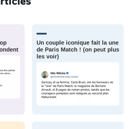
rticles
MOT DE PASSE
s
Ma propre
sélection
CO
rop
Un couple iconique fait la une
épondent
de Paris Match ! (on peut plus
M'INSCRIRE
les voir)
CRIS
ME CONNECTER