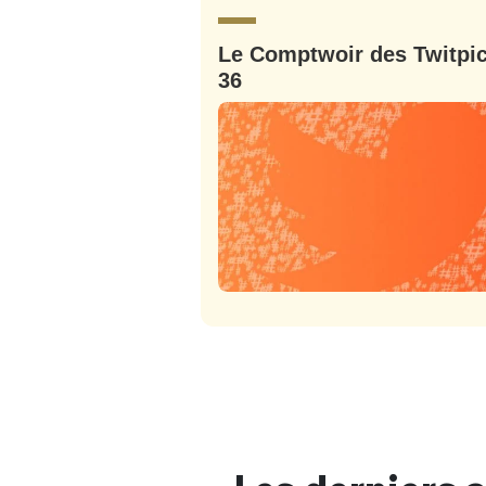
Le Comptwoir des Twitpics
36
Bienve
PSEUDO
*
VOTRE PARTICIPATION
Que souhaitez