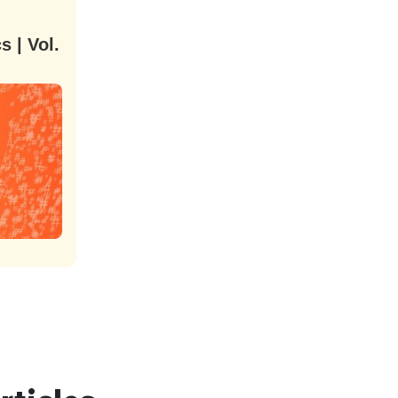
 | Vol.
nue !
Con
PSEUDO
-vous proposer ?