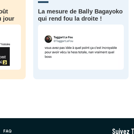
oût
La mesure de Bally Bagayoko
 jour
qui rend fou la droite !
Suivez T
FAQ