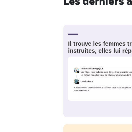
Les derniers a
EMAIL
*
Quelque
tweets
PASSWORD
*
Il trouve les femmes t
instruites, elles lui r
C'EST PARTI
JE M'INS