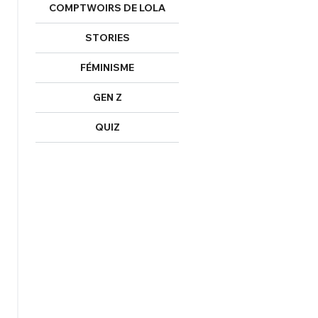
COMPTWOIRS DE LOLA
Mot de passe perdu ?
STORIES
Un Thread
FÉMINISME
NNEXION
C'EST PARTI
GEN Z
QUIZ