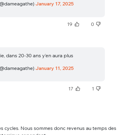
(@dameagathe)
January 17, 2025
19
0
vie, dans 20-30 ans y’en aura plus
nue !
Con
(@dameagathe)
January 11, 2025
17
1
PSEUDO
-vous proposer ?
MOT DE PASSE
s
Ma propre
t des cycles. Nous sommes donc revenus au temps des