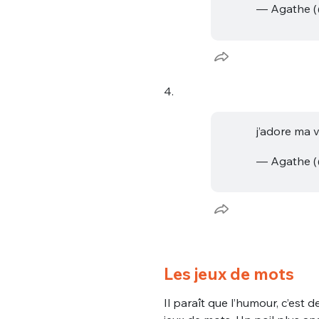
— Agathe 
4.
j’adore ma 
Bienve
— Agathe 
PSEUDO
*
VOTRE PARTICIPATION
Que souhaitez
Les jeux de mots
EMAIL
*
Quelque
Il paraît que l’humour, c’es