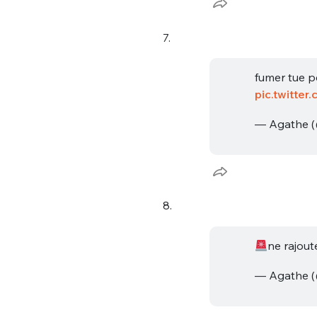
7.
fumer tue p
pic.twitt
— Agathe 
8.
ne rajout
— Agathe 