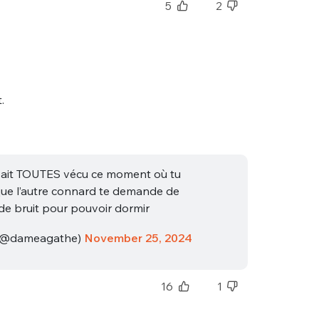
5
2
.
on ait TOUTES vécu ce moment où tu
que l’autre connard te demande de
 de bruit pour pouvoir dormir
(@dameagathe)
November 25, 2024
16
1