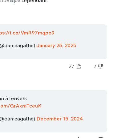
natomique cependant.
sélection
CO
M'INSCRIRE
tps://t.co/VmR97mqpe9
CRIS
ME CONNECTER
(@dameagathe)
January 25, 2025
27
2
n à l’envers
r.com/GrAkmTceuK
(@dameagathe)
December 15, 2024