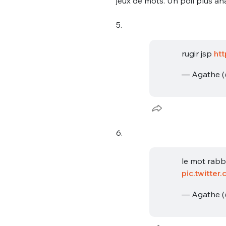
jeux de mots. Un poil plus a
tweets
PASSWORD
*
5.
C'EST PARTI
rugir jsp
ht
JE M'INS
— Agathe 
6.
le mot rabbi
pic.twitte
— Agathe 