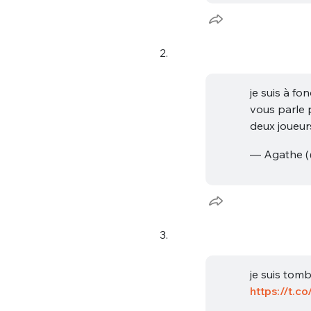
2.
je suis à f
vous parle 
deux joueur
— Agathe 
3.
je suis tomb
https://t.