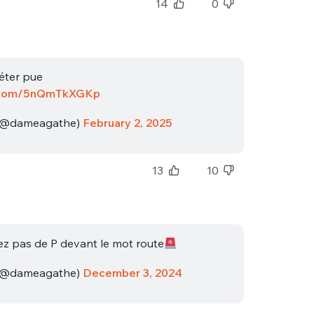
14
0
éter pue
er.com/5nQmTkXGKp
(@dameagathe)
February 2, 2025
13
10
ez pas de P devant le mot route
(@dameagathe)
December 3, 2024