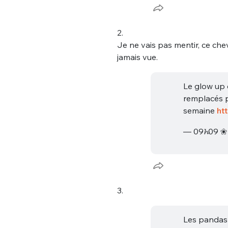
2.
Je ne vais pas mentir, ce chev
jamais vue.
Le glow up 
remplacés pa
semaine
ht
— 09𝓱09 
3.
Les pandas 