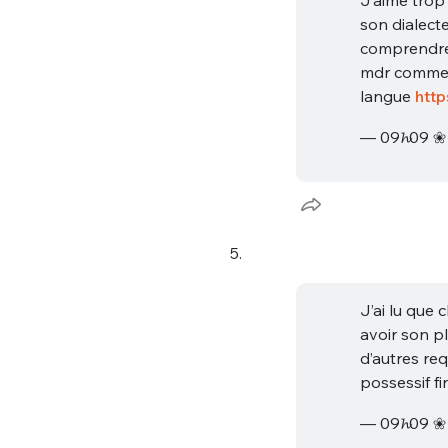
tweets
PASSWORD
*
son dialect
comprendre
mdr comme 
C'EST PARTI
langue
http
JE M'INS
— 09𝓱09 
5.
J’ai lu que
avoir son pl
d’autres re
possessif f
— 09𝓱09 