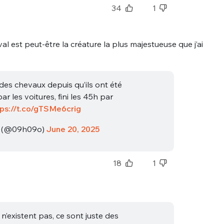
34
1
al est peut-être la créature la plus majestueuse que j’ai
des chevaux depuis qu’ils ont été
r les voitures, fini les 45h par
tps://t.co/gTSMe6crig
❀ (@09h09o)
June 20, 2025
18
1
n’existent pas, ce sont juste des