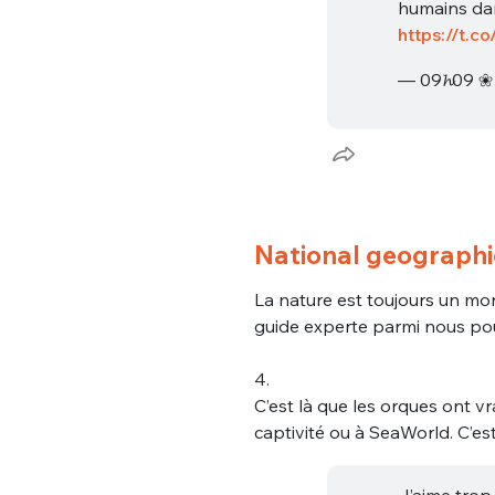
humains dan
https://t.
— 09𝓱09 
Bienve
National geographic
La nature est toujours un m
guide experte parmi nous pou
PSEUDO
*
VOTRE PARTICIPATION
Que souhaitez
4.
C’est là que les orques ont vr
EMAIL
*
captivité ou à SeaWorld. C’est
Quelque
J’aime trop 