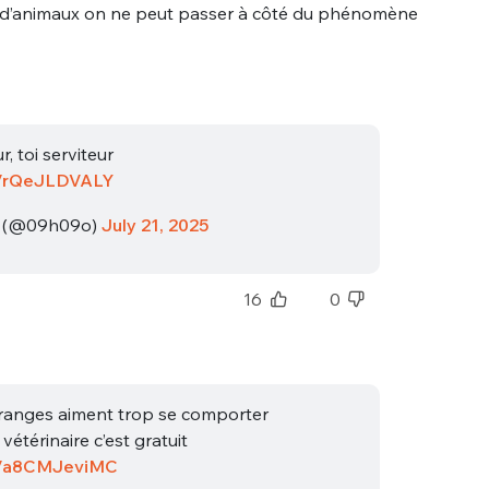
d’animaux on ne peut passer à côté du phénomène
, toi serviteur
co/rQeJLDVALY
❀ (@09h09o)
July 21, 2025
16
0
ranges aiment trop se comporter
vétérinaire c’est gratuit
co/a8CMJeviMC