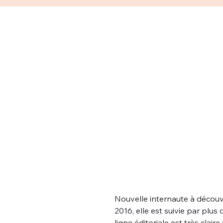
Nouvelle internaute à découvr
2016, elle est suivie par plu
ligne éditoriale est très clai