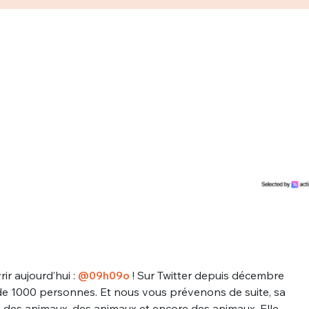
ir aujourd’hui :
@09h09o
! Sur Twitter depuis décembre
s de 1000 personnes. Et nous vous prévenons de suite, sa
re : des animaux, des animaux et encore des animaux. Elle