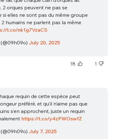
sélection
e, 2 orques peuvent ne pas se
CO
 si elles ne sont pas du même groupe
2 humains ne parlent pas la même
M'INSCRIRE
s://t.co/nk1g7VzaCS
CRIS
ME CONNECTER
❀ (@09h09o)
July 20, 2025
18
1
 chaque requin de cette espèce peut
ongeur préféré, et qu’il n’aime pas que
quins s’en approchent, juste un requin
inalement
https://t.co/y4zPWOswfZ
❀ (@09h09o)
July 7, 2025