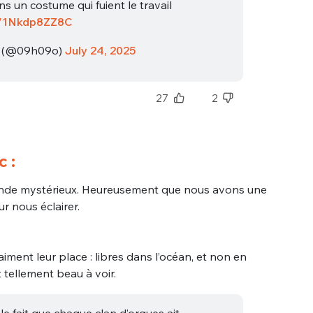
s un costume qui fuient le travail
co/1Nkdp8ZZ8C
❀ (@09h09o)
July 24, 2025
27
2
nue !
Con
 :
onde mystérieux. Heureusement que nous avons une
r nous éclairer.
PSEUDO
-vous proposer ?
aiment leur place : libres dans l’océan, et non en
MOT DE PASSE
 tellement beau à voir.
s
Ma propre
le fait que chaque clan d’orques ait