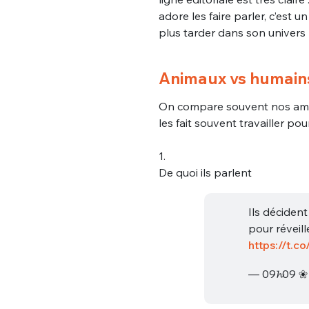
adore les faire parler, c’est 
plus tarder dans son univers 
Animaux vs humains
On compare souvent nos amis l
les fait souvent travailler pou
1.
De quoi ils parlent
Ils déciden
pour réveill
https://t
— 09𝓱09 