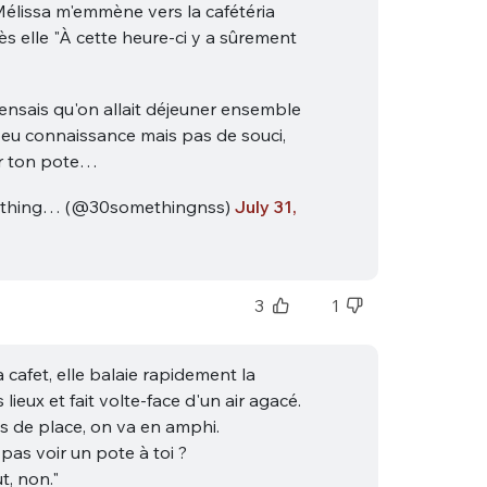
Mélissa m'emmène vers la cafétéria
ès elle "À cette heure-ci y a sûrement
pensais qu'on allait déjeuner ensemble
 peu connaissance mais pas de souci,
ir ton pote…
thing… (@30somethingnss)
July 31,
3
1
a cafet, elle balaie rapidement la
 lieux et fait volte-face d'un air agacé.
s de place, on va en amphi.
pas voir un pote à toi ?
t, non."