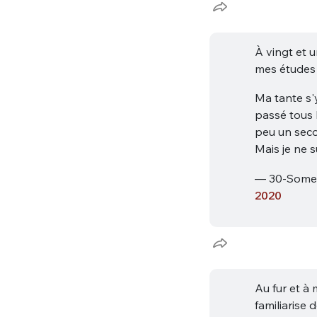
À vingt et u
mes études
Ma tante s'y
passé tous 
peu un sec
Mais je ne s
— 30-Some
2020
Au fur et à
familiarise