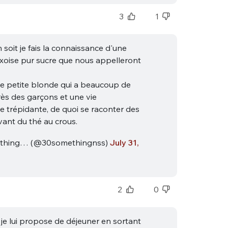
3
1
n soit je fais la connaissance d'une
ixoise pur sucre que nous appelleront
lie petite blonde qui a beaucoup de
ès des garçons et une vie
e trépidante, de quoi se raconter des
vant du thé au crous.
thing… (@30somethingnss)
July 31,
2
0
 je lui propose de déjeuner en sortant