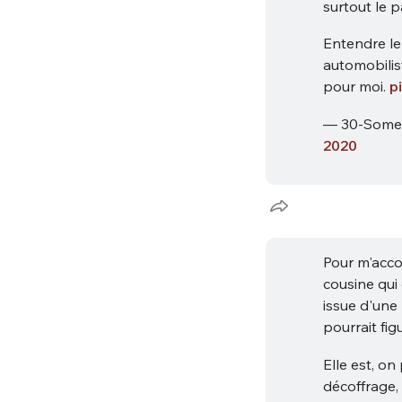
surtout le pa
Entendre le
automobilis
pour moi.
p
— 30-Some
2020
Bienve
Pour m'acc
PSEUDO
*
VOTRE PARTICIPATION
cousine qui
Que souhaitez
issue d'une
pourrait fi
EMAIL
*
Elle est, on
Quelque
décoffrage, 