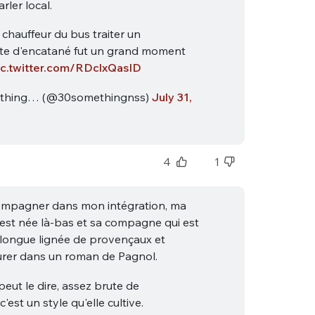
rler local.
 chauffeur du bus traiter un
te d'encatané fut un grand moment
ic.twitter.com/RDclxQasID
thing… (@30somethingnss)
July 31,
nue !
Con
4
1
ompagner dans mon intégration, ma
PSEUDO
 est née là-bas et sa compagne qui est
-vous proposer ?
 longue lignée de provençaux et
gurer dans un roman de Pagnol.
MOT DE PASSE
 peut le dire, assez brute de
s
Ma propre
c'est un style qu'elle cultive.