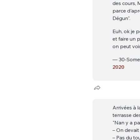
des cours, 
parce d'apr
Dégun".
Euh, ok je 
et faire un
on peut vo
— 30-Some
2020
Arrivées à l
terrasse des
"Nan y a pa
– On devait 
– Pas du tou