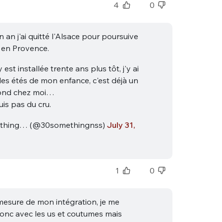
4
0
n an j'ai quitté l'Alsace pour poursuive
 en Provence.
 est installée trente ans plus tôt, j'y ai
les étés de mon enfance, c'est déjà un
ond chez moi…
uis pas du cru.
thing… (@30somethingnss)
July 31,
1
0
 mesure de mon intégration, je me
 donc avec les us et coutumes mais