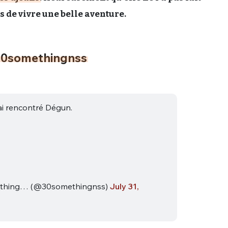
s de vivre une belle aventure.
0somethingnss
'ai rencontré Dégun.
thing… (@30somethingnss)
July 31,