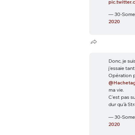
pic.twitte
tweets
PASSWORD
*
— 30-Some
2020
C'EST PARTI
JE M'INS
Donc, je sui
j'essaie ta
Opération p
@Hacheta
ma vie.
C'est pas su
dur qu'à St
— 30-Some
2020