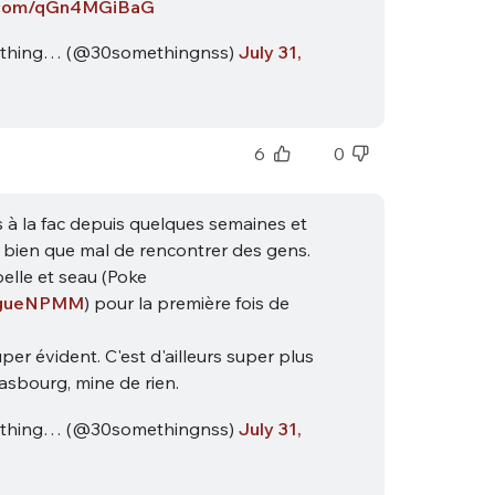
r.com/qGn4MGiBaG
sélection
CO
thing… (@30somethingnss)
July 31,
M'INSCRIRE
CRIS
ME CONNECTER
6
0
s à la fac depuis quelques semaines et
nt bien que mal de rencontrer des gens.
elle et seau (Poke
gueNPMM
) pour la première fois de
per évident. C'est d'ailleurs super plus
rasbourg, mine de rien.
thing… (@30somethingnss)
July 31,