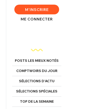
FERMER
M'INSCRIRE
ME CONNECTER
nexion
FERMER
POSTS LES MIEUX NOTÉS
COMPTWOIRS DU JOUR
Mot de passe perdu ?
Un Thread
SÉLECTIONS D’ACTU
SÉLECTIONS SPÉCIALES
NNEXION
C'EST PARTI
TOP DE LA SEMAINE