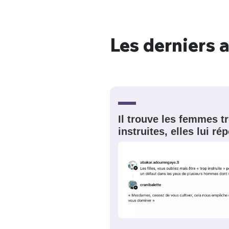
Les derniers a
Bienve
PSEUDO
*
VOTRE PARTICIPATION
Il trouve les femmes t
Que souhaitez
instruites, elles lui r
EMAIL
*
Quelque
tweets
PASSWORD
*
C'EST PARTI