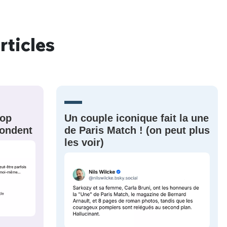
rticles
nue !
Con
PSEUDO
rop
Un couple iconique fait la une
-vous proposer ?
épondent
de Paris Match ! (on peut plus
les voir)
MOT DE PASSE
s
Ma propre
sélection
CO
M'INSCRIRE