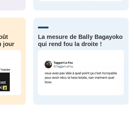
CRIS
ME CONNECTER
oût
La mesure de Bally Bagayoko
 jour
qui rend fou la droite !