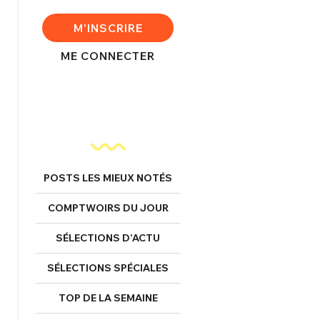
FERMER
M'INSCRIRE
ME CONNECTER
nexion
FERMER
POSTS LES MIEUX NOTÉS
COMPTWOIRS DU JOUR
Mot de passe perdu ?
Un Thread
SÉLECTIONS D’ACTU
SÉLECTIONS SPÉCIALES
NNEXION
C'EST PARTI
TOP DE LA SEMAINE