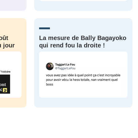
CRIS
ME CONNECTER
oût
La mesure de Bally Bagayoko
 jour
qui rend fou la droite !