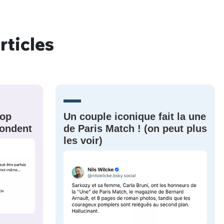
rticles
nue !
Con
PSEUDO
rop
Un couple iconique fait la une
-vous proposer ?
épondent
de Paris Match ! (on peut plus
les voir)
MOT DE PASSE
s
Ma propre
sélection
CO
M'INSCRIRE