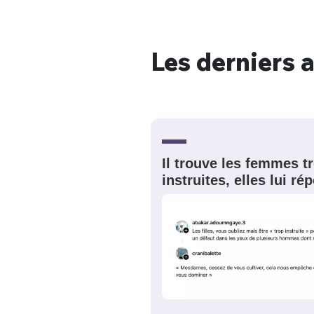
Les derniers a
Bienve
PSEUDO
*
VOTRE PARTICIPATION
Il trouve les femmes t
Que souhaitez
instruites, elles lui r
EMAIL
*
Quelque
tweets
PASSWORD
*
C'EST PARTI