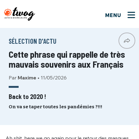
MENU
FERMER
FERMER
Bienvenue !
VOTRE PARTICIPATION
SÉLECTION D'ACTU
Que souhaitez-vous proposer ?
JE M'INSCRIS
Cette phrase qui rappelle de très
PSEUDO
*
Quelques tweets
mauvais souvenirs aux Français
Connexion
Par
Maxime
•
11/05/2026
EMAIL
*
C'EST PARTI
PSEUDO
Ma propre sélection
Back to 2020 !
PASSWORD
*
On va se taper toutes les pandémies ?!!!
Mot de passe perdu ?
MOT DE PASSE
M'INSCRIRE
ME CONNECTER
JE M'INSCRIS
Ah shit, here we go again pour le retour des masques.
CONNEXION