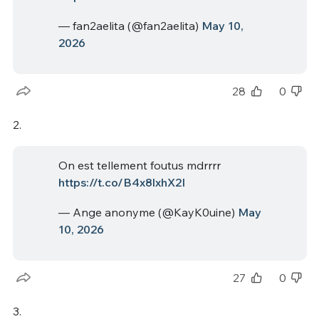
— fan2aelita (@fan2aelita)
May 10,
2026
28
0
2.
On est tellement foutus mdrrrr
https://t.co/B4x8lxhX2I
— Ange anonyme (@KayK0uine)
May
10, 2026
27
0
3.