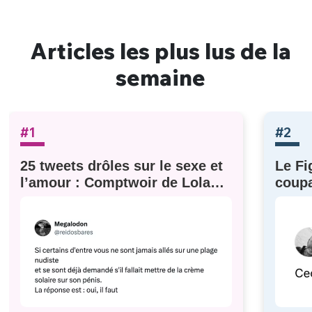
Articles les plus lus de la
semaine
#1
#2
25 tweets drôles sur le sexe et
Le Fi
l’amour : Comptwoir de Lola
coupa
#629
à eux)