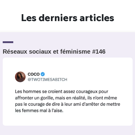
Un Thread
Les derniers articles
C'EST PARTI
Réseaux sociaux et féminisme #146