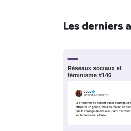
Les derniers a
Bienve
PSEUDO
*
VOTRE PARTICIPATION
Que souhaitez
Réseaux sociaux et
féminisme #146
EMAIL
*
Quelque
tweets
PASSWORD
*
C'EST PARTI