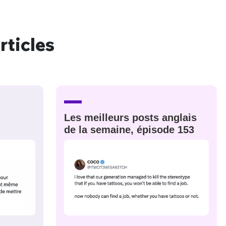
rticles
nue !
Con
PSEUDO
-vous proposer ?
Les meilleurs posts anglais
de la semaine, épisode 153
MOT DE PASSE
s
Ma propre
sélection
CO
M'INSCRIRE