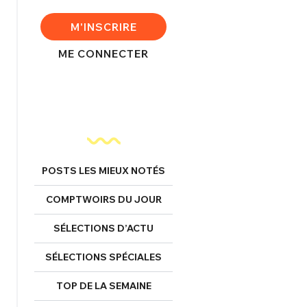
FERMER
M'INSCRIRE
ME CONNECTER
nexion
FERMER
POSTS LES MIEUX NOTÉS
Mot de passe perdu ?
COMPTWOIRS DU JOUR
Un Thread
SÉLECTIONS D’ACTU
SÉLECTIONS SPÉCIALES
NNEXION
C'EST PARTI
TOP DE LA SEMAINE