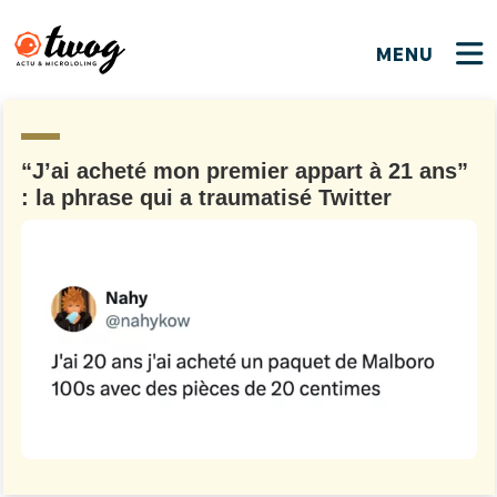
MENU
FERMER
FERMER
Bienvenue !
VOTRE PARTICIPATION
Que souhaitez-vous proposer ?
JE M'INSCRIS
“J’ai acheté mon premier appart à 21 ans”
: la phrase qui a traumatisé Twitter
PSEUDO
*
Quelques tweets
Connexion
EMAIL
*
C'EST PARTI
PSEUDO
Ma propre sélection
PASSWORD
*
Mot de passe perdu ?
MOT DE PASSE
M'INSCRIRE
ME CONNECTER
JE M'INSCRIS
CONNEXION