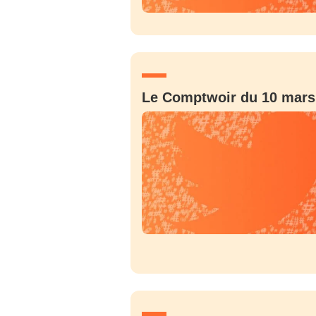
Le Comptwoir du 10 mars
Bienve
PSEUDO
*
VOTRE PARTICIPATION
Que souhaitez