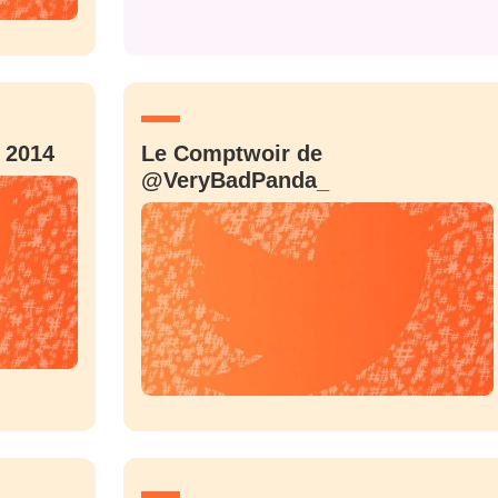
 2014
Le Comptwoir de
@VeryBadPanda_
nue !
Con
PSEUDO
-vous proposer ?