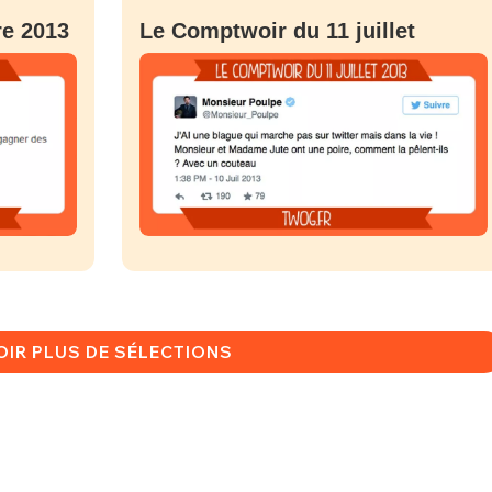
re 2013
Le Comptwoir du 11 juillet
MOT DE PASSE
s
Ma propre
sélection
CO
M'INSCRIRE
CRIS
ME CONNECTER
OIR PLUS DE SÉLECTIONS