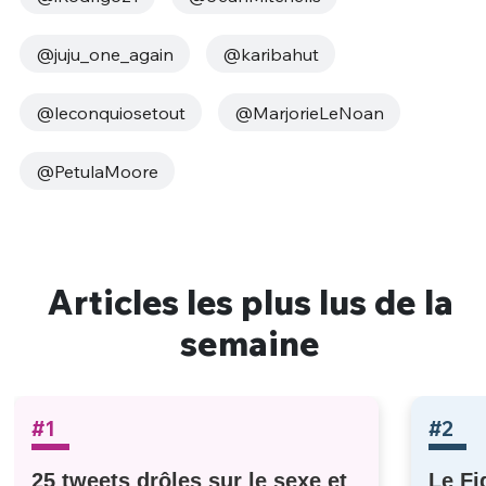
@juju_one_again
@karibahut
@leconquiosetout
@MarjorieLeNoan
@PetulaMoore
Articles les plus lus de la
semaine
#1
#2
25 tweets drôles sur le sexe et
Le Fi