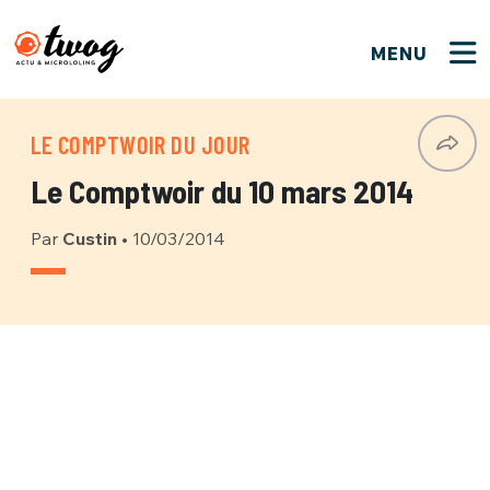
MENU
FERMER
FERMER
Bienvenue !
VOTRE PARTICIPATION
LE COMPTWOIR DU JOUR
Que souhaitez-vous proposer ?
JE M'INSCRIS
Le Comptwoir du 10 mars 2014
PSEUDO
*
Quelques tweets
Par
Custin
•
10/03/2014
Connexion
EMAIL
*
C'EST PARTI
PSEUDO
Ma propre sélection
PASSWORD
*
Mot de passe perdu ?
MOT DE PASSE
M'INSCRIRE
ME CONNECTER
JE M'INSCRIS
CONNEXION