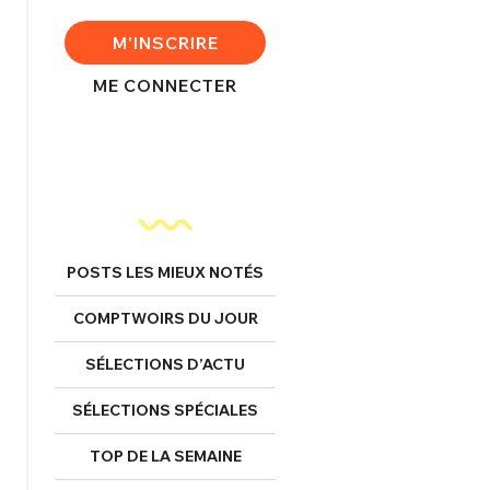
FERMER
M'INSCRIRE
ME CONNECTER
nexion
FERMER
POSTS LES MIEUX NOTÉS
COMPTWOIRS DU JOUR
Mot de passe perdu ?
Un Thread
SÉLECTIONS D’ACTU
SÉLECTIONS SPÉCIALES
NNEXION
C'EST PARTI
TOP DE LA SEMAINE