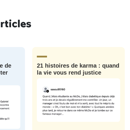
rticles
nue !
Con
e de
21 histoires de karma : quand
PSEUDO
ter
la vie vous rend justice
-vous proposer ?
MOT DE PASSE
s
Ma propre
sélection
CO
M'INSCRIRE