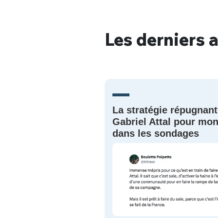
Les derniers a
Bienve
La stratégie répugnant
PSEUDO
*
VOTRE PARTICIPATION
Gabriel Attal pour mon
Que souhaitez
dans les sondages
EMAIL
*
Quelque
tweets
PASSWORD
*
C'EST PARTI