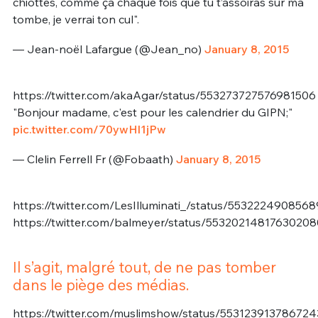
chiottes, comme ça chaque fois que tu t’assoiras sur ma
tombe, je verrai ton cul".
— Jean-noël Lafargue (@Jean_no)
January 8, 2015
https://twitter.com/akaAgar/status/553273727576981506
"Bonjour madame, c'est pour les calendrier du GIPN;"
pic.twitter.com/70ywHl1jPw
— Clelin Ferrell Fr (@Fobaath)
January 8, 2015
https://twitter.com/LesIlluminati_/status/553222490856
https://twitter.com/balmeyer/status/55320214817630208
Il s’agit, malgré tout, de ne pas tomber
dans le piège des médias.
https://twitter.com/muslimshow/status/55312391378672