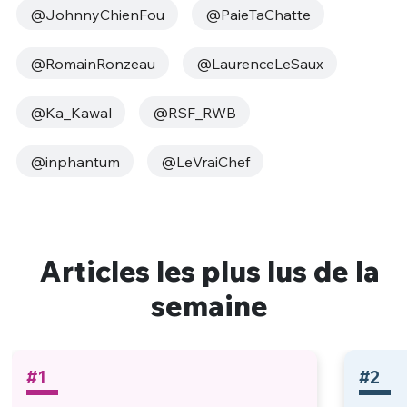
@JohnnyChienFou
@PaieTaChatte
@RomainRonzeau
@LaurenceLeSaux
@‏Ka_Kawal
@RSF_RWB
@inphantum
@LeVraiChef
Articles les plus lus de la
semaine
#1
#2