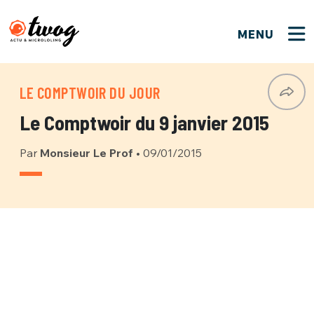
MENU
FERMER
FERMER
Bienvenue !
VOTRE PARTICIPATION
LE COMPTWOIR DU JOUR
Que souhaitez-vous proposer ?
JE M'INSCRIS
Le Comptwoir du 9 janvier 2015
PSEUDO
*
Quelques tweets
Par
Monsieur Le Prof
•
09/01/2015
Connexion
EMAIL
*
C'EST PARTI
PSEUDO
Ma propre sélection
PASSWORD
*
Mot de passe perdu ?
MOT DE PASSE
M'INSCRIRE
ME CONNECTER
JE M'INSCRIS
CONNEXION