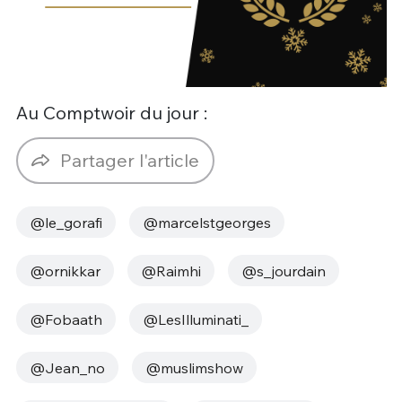
Au Comptwoir du jour :
Partager l'article
@le_gorafi
@marcelstgeorges
@ornikkar
@Raimhi
@s_jourdain
@Fobaath
@LesIlluminati_
@Jean_no
@muslimshow