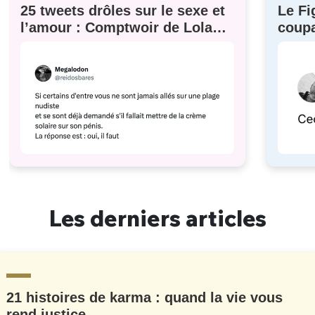
25 tweets drôles sur le sexe et
Le Fi
l’amour : Comptwoir de Lola
coupa
#629
à eux)
Les derniers articles
21 histoires de karma : quand la vie vous
rend justice