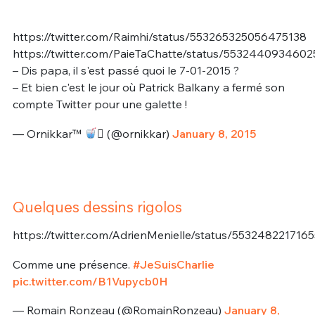
https://twitter.com/Raimhi/status/553265325056475138
https://twitter.com/PaieTaChatte/status/553244093460
– Dis papa, il s'est passé quoi le 7-01-2015 ?
– Et bien c'est le jour où Patrick Balkany a fermé son
compte Twitter pour une galette !
— Ornikkar™
 (@ornikkar)
January 8, 2015
Quelques dessins rigolos
https://twitter.com/AdrienMenielle/status/553248221716
Comme une présence.
#JeSuisCharlie
pic.twitter.com/B1Vupycb0H
— Romain Ronzeau (@RomainRonzeau)
January 8,