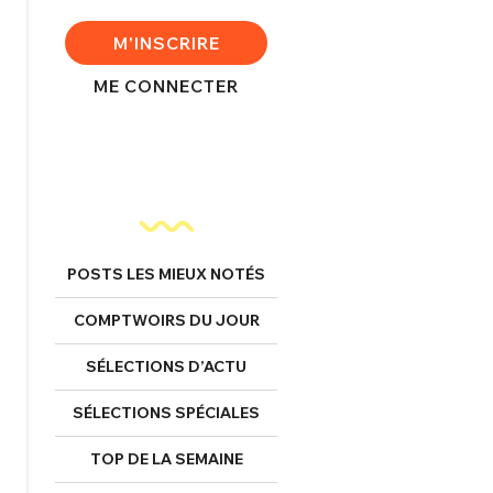
FERMER
M'INSCRIRE
ME CONNECTER
nexion
FERMER
POSTS LES MIEUX NOTÉS
Mot de passe perdu ?
COMPTWOIRS DU JOUR
Un Thread
SÉLECTIONS D’ACTU
SÉLECTIONS SPÉCIALES
NNEXION
C'EST PARTI
TOP DE LA SEMAINE