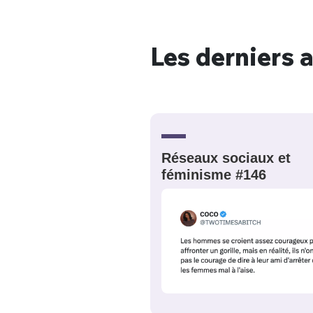
Les derniers a
Bienve
PSEUDO
*
VOTRE PARTICIPATION
Réseaux sociaux et
Que souhaitez
féminisme #146
EMAIL
*
Quelque
tweets
PASSWORD
*
C'EST PARTI