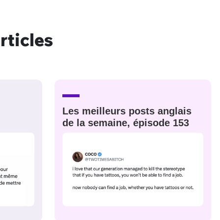
rticles
nue !
Con
PSEUDO
Les meilleurs posts anglais
-vous proposer ?
de la semaine, épisode 153
MOT DE PASSE
s
Ma propre
sélection
CO
M'INSCRIRE