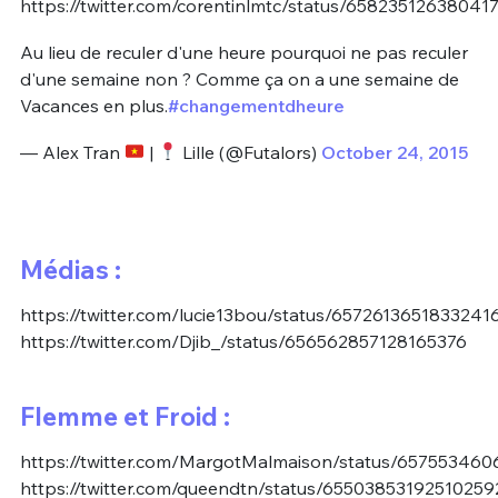
https://twitter.com/corentinlmtc/status/65823512638041
Au lieu de reculer d'une heure pourquoi ne pas reculer
d'une semaine non ? Comme ça on a une semaine de
Vacances en plus.
#changementdheure
— Alex Tran
|
Lille (@Futalors)
October 24, 2015
Médias :
https://twitter.com/lucie13bou/status/6572613651833241
https://twitter.com/Djib_/status/656562857128165376
Flemme et Froid :
https://twitter.com/MargotMalmaison/status/65755346
https://twitter.com/queendtn/status/65503853192510259