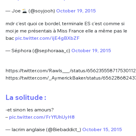
— Joe
(@soyjooh)
October 19, 2015
mdr c'est quoi ce bordel, terminale ES c'est comme si
moi je me présentais à Miss France elle a même pas le
bac
pic.twitter.com/ijE4gBXbZF
— Séphora (@sephoraaa_c)
October 19, 2015
https://twitter.com/Rawls___/status/656235558717530112
https://twitter.com/_AymerickBaker/status/65622868243
La solitude :
-et sinon les amours?
–
pic.twitter.com/FrYfUhUyH8
— lacrim anglaise (@Biebaddict_)
October 15, 2015