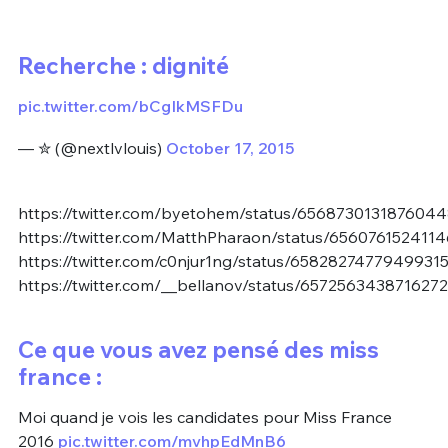
Recherche : dignité
pic.twitter.com/bCgIkMSFDu
— ✮ (@nextlvlouis)
October 17, 2015
https://twitter.com/byetohem/status/656873013187604
https://twitter.com/MatthPharaon/status/656076152411
https://twitter.com/c0njur1ng/status/6582827477949931
https://twitter.com/__bellanov/status/657256343871627
Ce que vous avez pensé des miss
france :
Moi quand je vois les candidates pour Miss France
2016
pic.twitter.com/mvhpEdMnB6