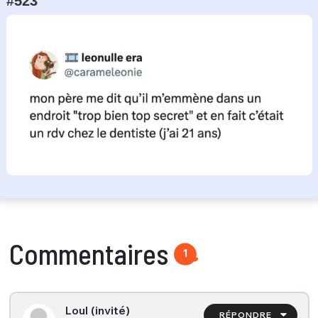
#523
Commentaires
1
Loul (invité)
RÉPONDRE