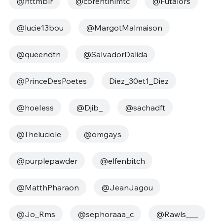
@httmblr
@corentinlmtc
@Futalors
@lucie13bou
@MargotMalmaison
@queendtn
@SalvadorDalida
@PrinceDesPoetes
Diez_30et1_Diez
@hoeIess
@Djib_
@sachadft
@Theluciole
@omgays
@purplepawder
@elfenbitch
@MatthPharaon
@JeanJagou
@Jo_Rms
@sephoraaa_c
@Rawls___