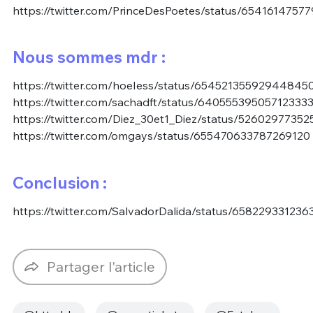
https://twitter.com/PrinceDesPoetes/status/6541614757
Nous sommes mdr :
https://twitter.com/hoeIess/status/65452135592944845
https://twitter.com/sachadft/status/64055539505712333
https://twitter.com/Diez_30et1_Diez/status/5260297735
https://twitter.com/omgays/status/655470633787269120
Conclusion :
https://twitter.com/SalvadorDalida/status/65822933123
Partager l'article