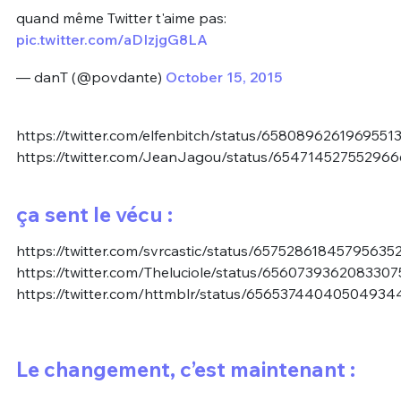
quand même Twitter t'aime pas:
pic.twitter.com/aDIzjgG8LA
— danT (@povdante)
October 15, 2015
https://twitter.com/elfenbitch/status/6580896261969551
https://twitter.com/JeanJagou/status/65471452755296
ça sent le vécu :
https://twitter.com/svrcastic/status/65752861845795635
https://twitter.com/Theluciole/status/6560739362083307
https://twitter.com/httmblr/status/65653744040504934
Le changement, c’est maintenant :