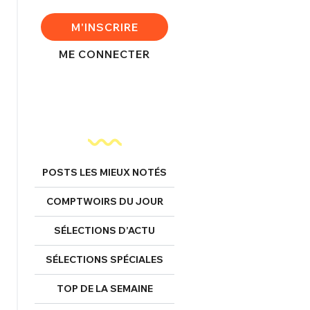
FERMER
M'INSCRIRE
ME CONNECTER
nexion
FERMER
POSTS LES MIEUX NOTÉS
Mot de passe perdu ?
COMPTWOIRS DU JOUR
Un Thread
SÉLECTIONS D’ACTU
SÉLECTIONS SPÉCIALES
NNEXION
C'EST PARTI
TOP DE LA SEMAINE