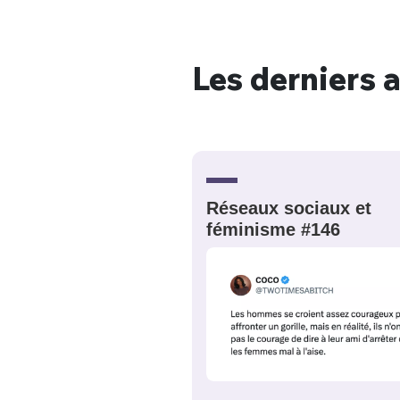
Les derniers a
Bienve
PSEUDO
*
VOTRE PARTICIPATION
Que souhaitez
Réseaux sociaux et
féminisme #146
EMAIL
*
Quelque
tweets
PASSWORD
*
C'EST PARTI