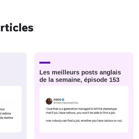
rticles
nue !
Con
PSEUDO
-vous proposer ?
Les meilleurs posts anglais
de la semaine, épisode 153
MOT DE PASSE
s
Ma propre
sélection
CO
M'INSCRIRE