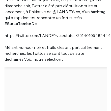
dimanche soir, Twitter a été pris d’ébullition suite au
Un Thread
lancement, à l’initiative de
@LANDEYves
, d’un
hashtag
qui a rapidement rencontré un fort succès :
#SurLaTombeDe
C'EST PARTI
https://twitter.com/LANDEYves/status/3514010548244
Mêlant humour noir et traits d’esprit particulièrement
recherchés, les twittos se sont tout de suite
déchaînés.Voici notre sélection :