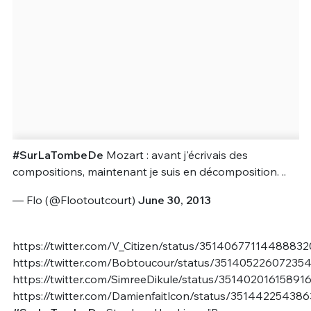
#SurLaTombeDe
Mozart : avant j'écrivais des
compositions, maintenant je suis en décomposition. ..
— Flo (@Flootoutcourt)
June 30, 2013
https://twitter.com/V_Citizen/status/35140677114488832
https://twitter.com/Bobtoucour/status/35140522607235
https://twitter.com/SimreeDikule/status/35140201615891
https://twitter.com/Damienfaitlcon/status/351442254386