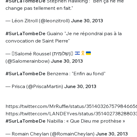
#SurLaTombeDe
Stephen Hawking : "Ben ça ne me
change pas tellement en fait."
— Léon Zitroll (@leonzitroll)
June 30, 2013
#SurLaTombeDe
Guaino "Je ne répondrai pas à la
convocation de Saint Pierre"
— Salomé Roussel (⁨שלומית⁩)
(@Salomerainbow)
June 30, 2013
#SurLaTombeDe
Benzema : "Enfin au fond"
— Prisca (@PriscaMartin)
June 30, 2013
https://twitter.com/MrRuffie/status/35140326757984665
https://twitter.com/LANDEYves/status/35140273828803
#SurLaTombeDe
Nabilla : « Que Dieu me prothèse »
— Romain Cheylan (@RomainCheylan)
June 30, 2013