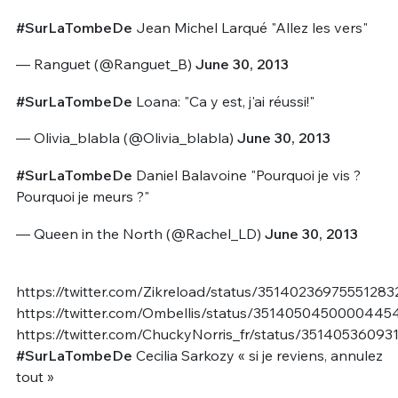
#SurLaTombeDe
Jean Michel Larqué "Allez les vers"
— Ranguet (@Ranguet_B)
June 30, 2013
#SurLaTombeDe
Loana: "Ca y est, j'ai réussi!"
— Olivia_blabla (@Olivia_blabla)
June 30, 2013
#SurLaTombeDe
Daniel Balavoine "Pourquoi je vis ?
Pourquoi je meurs ?"
— Queen in the North (@Rachel_LD)
June 30, 2013
https://twitter.com/Zikreload/status/35140236975551283
https://twitter.com/Ombellis/status/3514050450000445
https://twitter.com/ChuckyNorris_fr/status/35140536093
#SurLaTombeDe
Cecilia Sarkozy « si je reviens, annulez
tout »