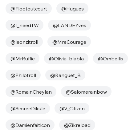
@Flootoutcourt
@Hugues
@I_needTW
@LANDEYves
@leonzitroll
@MreCourage
@MrRuffie
@Olivia_blabla
@Ombellis
@Philotroll
@Ranguet_B
@RomainCheylan
@Salomerainbow
@SimreeDikule
@V_Citizen
@Damienfaitlcon
@Zikreload