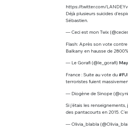
https://twitter.com/LANDEY
Déjà plusieurs suicides d'espi
Sébastien.
— Ceci est mon Twix (@ceci
Flash: Après son vote contre l
Balkany en hausse de 2800%
Bienve
— Le Gorafi (@le_gorafi)
May
France : Suite au vote du
#PJ
terroristes fuient massivemen
PSEUDO
*
VOTRE PARTICIPATION
— Diogène de Sinope (@cyn
Que souhaitez
Si j'étais les renseignements,
EMAIL
*
des pantacourts en 2015. C'es
Quelque
— Olivia_blabla (@Olivia_bla