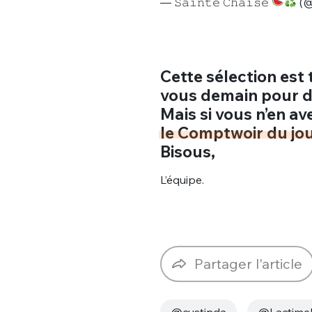
— 𝚂𝚊𝚒𝚗𝚝𝚎 𝙲𝚑𝚊𝚒𝚜𝚎
(@
Cette sélection est
vous demain pour d
Mais si vous n’en av
le Comptwoir du jo
Bisous,
L’équipe.
Partager l'article
@custinda
@Lactimel