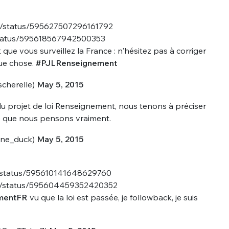
sélection
CO
lle/status/595627507296161792
/status/595618567942500353
M'INSCRIRE
que vous surveillez la France : n'hésitez pas à corriger
CRIS
que chose.
#PJLRenseignement
ME CONNECTER
cherelle)
May 5, 2015
du projet de loi Renseignement, nous tenons à préciser
 que nous pensons vraiment.
ne_duck)
May 5, 2015
t/status/595610141648629760
el/status/595604459352420352
mentFR
vu que la loi est passée, je followback, je suis