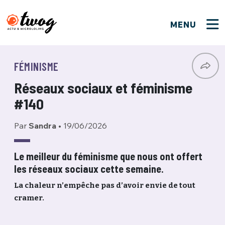
MENU
FERMER
FERMER
Bienvenue !
VOTRE PARTICIPATION
FÉMINISME
Que souhaitez-vous proposer ?
JE M'INSCRIS
Réseaux sociaux et féminisme
PSEUDO
*
Quelques tweets
#140
Connexion
Par
Sandra
•
19/06/2026
EMAIL
*
C'EST PARTI
PSEUDO
Ma propre sélection
Le meilleur du féminisme que nous ont offert
les réseaux sociaux cette semaine.
PASSWORD
*
Mot de passe perdu ?
MOT DE PASSE
La chaleur n’empêche pas d’avoir envie de tout
M'INSCRIRE
cramer.
ME CONNECTER
JE M'INSCRIS
CONNEXION