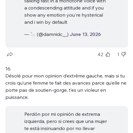
talking fast in a monotone voice with
a condescending attitude and if you
show any emotion you're hysterical
and i win by default
—
(@damnidc__)
June 13, 2026
42
1
16.
Désolé pour mon opinion d’extrême gauche, mais si tu
crois qu’une femme te fait des avances parce qu’elle ne
porte pas de soutien-gorge, t’es un violeur en
puissance.
Perdón por mi opinión de extrema
izquierda, pero si crees que una mujer
te está insinuando por no llevar