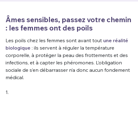
Un Thread
Âmes sensibles, passez votre chemin
: les femmes ont des poils
C'EST PARTI
Les poils chez les femmes sont avant tout
une réalité
biologique
: ils servent à réguler la température
corporelle, à protéger la peau des frottements et des
infections, et à capter les phéromones. L’obligation
sociale de s’en débarrasser n’a donc aucun fondement
médical.
1.