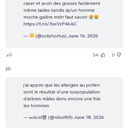
caser et avoir des gosses facilement
même laides tandis qu’un homme
moche galère mdrr faut savoir
https://t.co/3xxVzP4kAC
—
(@solishortus)
June 16, 2026
54
0
20.
j'ai appris que les allergies au pollen
sont le résultat d'une surpopulation
d'arbres mâles donc encore une fois
les hommes
— 𝑛𝑒𝑙𝑖𝑎’sf愛 (@nilosf69)
June 18, 2026