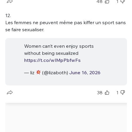
48
1
12.
Les femmes ne peuvent même pas kiffer un sport sans
se faire sexualiser.
Women can’t even enjoy sports
without being sexualized
https://t.co/wIMpPbfwFs
— liz
(@lizaboth)
June 16, 2026
38
1