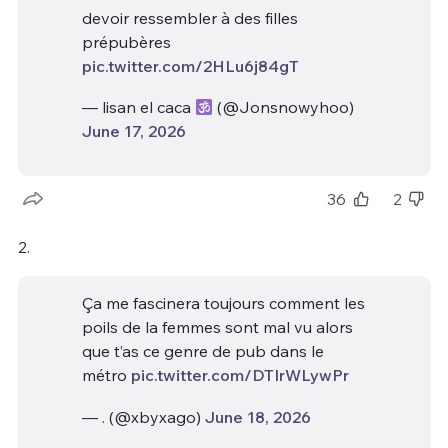
devoir ressembler à des filles
prépubères
pic.twitter.com/2HLu6j84gT
— lisan el caca
(@Jonsnowyhoo)
June 17, 2026
36
2
2.
Ça me fascinera toujours comment les
poils de la femmes sont mal vu alors
que t’as ce genre de pub dans le
métro
pic.twitter.com/DTIrWLywPr
— . (@xbyxago)
June 18, 2026