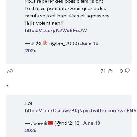
Pour repérer des poils clairs ils ont
l’œil mais pour intervenir quand des
meufs se font harcelées et agressées
là ils voient rien !!
https://t.co/pK3Wo8FeJW
— 𝓕.ﾒ૦
(@fae_2000)
June 18,
2026
71
0
5.
Lol
https://t.co/CsnuwvB0jN
pic.twitter.com/wcFN
— 𝓐𝓶𝓷•❀
(@ndr2_12)
June 18,
2026