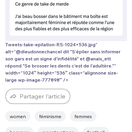
Tweets-take-epilation-RS-1024×536.jpg”
alt=”@dieudonnechancel dit "S’épiler sans informer
son gars est un signe d’infidélité" et @anais_ett
répond "Se brosser les dents c'est de l'adultère."”
width=”1024″ height=”536″ class=”alignnone size-
large wp-image-777898″ />
Partager l'article
women
féminisme
femmes