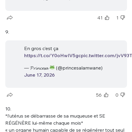
41
1
9.
En gros c’est ça
https://t.co/Y0oHwIV5gc
pic.twitter.com/jvV93
— 𝓟𝓻𝓲𝓷𝓬𝓮𝓼𝓪
(@princesalamwane)
June 17, 2026
56
0
10.
*l’utérus se débarrasse de sa muqueuse et SE
RÉGÉNÈRE lui-même chaque mois*
« un organe humain capable de se régénérer tout seul