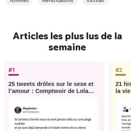
hommes
menstruations
football
Articles les plus lus de la
semaine
#1
#2
25 tweets drôles sur le sexe et
21 hi
l’amour : Comptwoir de Lola
la vi
#629