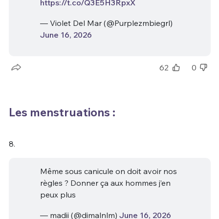
https://t.co/Q3E5H3RpxX
— Violet Del Mar (@Purplezmbiegrl)
June 16, 2026
62
0
Les menstruations :
8.
Même sous canicule on doit avoir nos
règles ? Donner ça aux hommes j’en
peux plus
— madii (@dimalnlm)
June 16, 2026