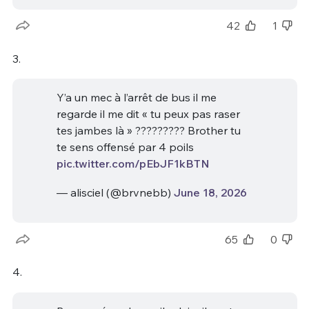
42
1
3.
Y’a un mec à l’arrêt de bus il me
regarde il me dit « tu peux pas raser
tes jambes là » ????????? Brother tu
te sens offensé par 4 poils
pic.twitter.com/pEbJF1kBTN
— alisciel (@brvnebb)
June 18, 2026
65
0
4.