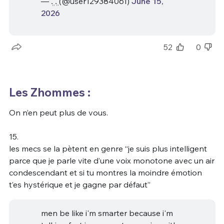
— .ܸ .ܸ (@user129384061)
June 15,
2026
52
0
Les Zhommes :
On n’en peut plus de vous.
15.
les mecs se la pètent en genre “je suis plus intelligent
parce que je parle vite d’une voix monotone avec un air
condescendant et si tu montres la moindre émotion
t’es hystérique et je gagne par défaut”
men be like i'm smarter because i'm