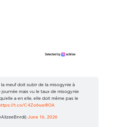
nue !
Con
la meuf doit subir de la misogynie à
PSEUDO
 journée mais vu le taux de misogynie
-vous proposer ?
 qu’elle a en elle, elle doit même pas le
https://t.co/C4Zo6uw8OA
MOT DE PASSE
@AlizeeBnrdi)
June 16, 2026
s
Ma propre