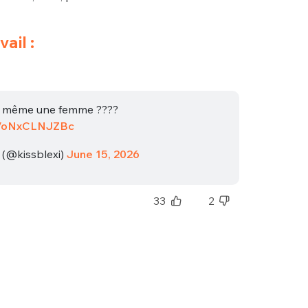
ail :
oi même une femme ????
co/oNxCLNJZBc
(@kissblexi)
June 15, 2026
33
2