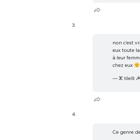
tweets
PASSWORD
*
3.
C'EST PARTI
JE M'INS
non c’est v
eux toute la
à leur femm
chez eux
— ⵣ tilelli
4.
Ce genre d