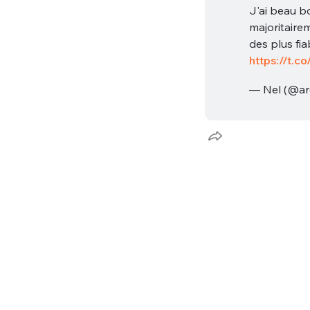
J'ai beau b
majoritaire
des plus fia
https://t.
— Nel (@ar