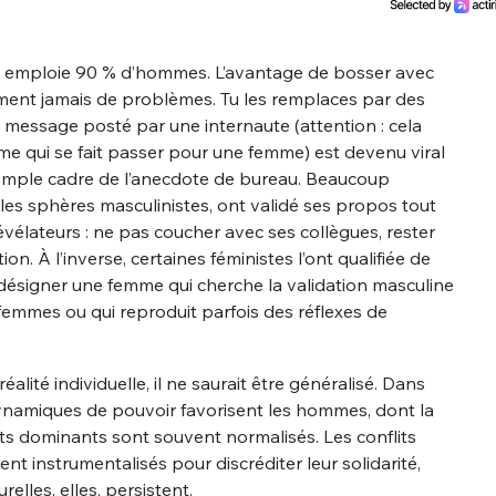
i emploie 90 % d’hommes. L’avantage de bosser avec
siment jamais de problèmes. Tu les remplaces par des
e message posté par une internaute (attention : cela
 qui se fait passer pour une femme) est devenu viral
simple cadre de l’anecdote de bureau. Beaucoup
s sphères masculinistes, ont validé ses propos tout
évélateurs : ne pas coucher avec ses collègues, rester
tion. À l’inverse, certaines féministes l’ont qualifiée de
r désigner une femme qui cherche la validation masculine
femmes ou qui reproduit parfois des réflexes de
éalité individuelle, il ne saurait être généralisé. Dans
dynamiques de pouvoir favorisent les hommes, dont la
s dominants sont souvent normalisés. Les conflits
t instrumentalisés pour discréditer leur solidarité,
relles, elles, persistent.