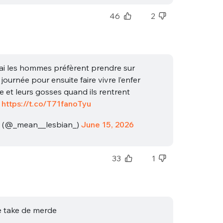
sélection
46
2
CO
M'INSCRIRE
CRIS
ME CONNECTER
rai les hommes préfèrent prendre sur
 journée pour ensuite faire vivre l’enfer
e et leurs gosses quand ils rentrent
https://t.co/T71fanoTyu
 ☭ (@_mean__lesbian_)
June 15, 2026
33
1
e take de merde