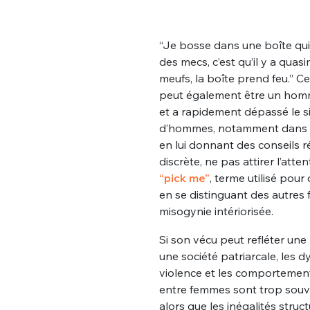
“Je bosse dans une boîte qu
des mecs, c’est qu’il y a qua
meufs, la boîte prend feu.” C
peut également être un homme
et a rapidement dépassé le 
d’hommes, notamment dans le
en lui donnant des conseils r
discrète, ne pas attirer l’atten
“pick me”
, terme utilisé pou
en se distinguant des autres 
misogynie intériorisée.
Si son vécu peut refléter une r
une société patriarcale, les 
violence et les comportement
entre femmes sont trop souven
alors que les inégalités structu