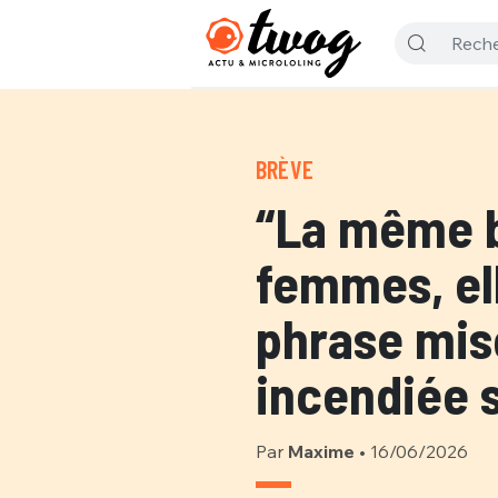
BRÈVE
“La même b
femmes, ell
phrase mis
incendiée s
Par
Maxime
•
16/06/2026