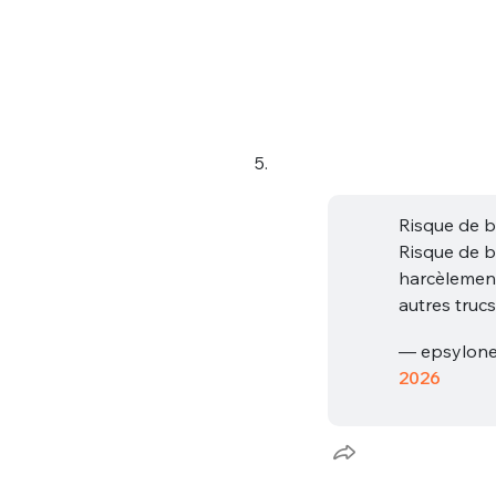
5.
Risque de b
Risque de b
harcèlement
autres truc
— epsylon
2026