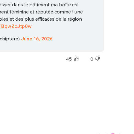
osser dans le bâtiment ma boîte est
ment féminine et réputée comme l'une
bles et des plus efficaces de la région
co/BqwZcJtp0w
chiptere)
June 16, 2026
45
0