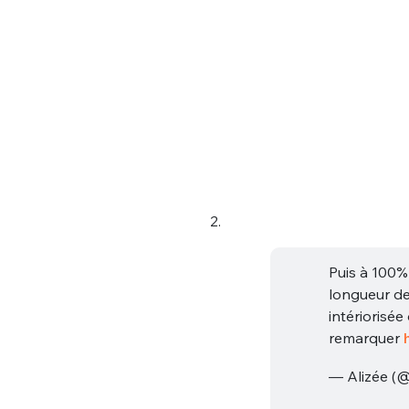
Bienve
2.
Puis à 100% 
PSEUDO
*
VOTRE PARTICIPATION
longueur de
Que souhaitez
intériorisée
remarquer
EMAIL
*
— Alizée (
Quelque