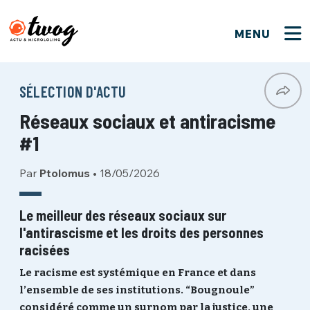
MENU
FERMER
FERMER
Bienvenue !
VOTRE PARTICIPATION
SÉLECTION D'ACTU
Que souhaitez-vous proposer ?
JE M'INSCRIS
Réseaux sociaux et antiracisme
PSEUDO
*
Quelques tweets
#1
Connexion
Par
Ptolomus
•
18/05/2026
EMAIL
*
C'EST PARTI
PSEUDO
Ma propre sélection
Le meilleur des réseaux sociaux sur
l'antirascisme et les droits des personnes
PASSWORD
*
Mot de passe perdu ?
MOT DE PASSE
racisées
M'INSCRIRE
Le racisme est systémique en France et dans
l’ensemble de ses institutions. “Bougnoule”
ME CONNECTER
JE M'INSCRIS
considéré comme un surnom par la justice, une
CONNEXION