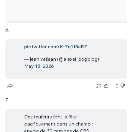
6.
pic.twitter.com/Kt7q113aRZ
— jean valjean (@alexei_dogblog)
May 15, 2026
29
0
7.
Des teufeurs font la fête
pacifiquement dans un champ :
envoie de 30 camions de CRS,