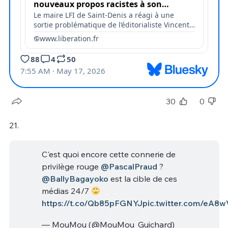
30
0
21.
C'est quoi encore cette connerie de
privilège rouge
@PascalPraud
?
@BallyBagayoko
est la cible de ces
médias 24/7
https://t.co/Qb85pFGNYJ
pic.twitter.com/eA8
— MouMou (@MouMou_Guichard)