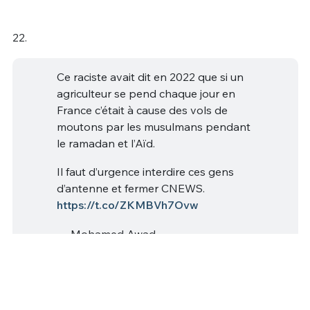
22.
Ce raciste avait dit en 2022 que si un
agriculteur se pend chaque jour en
France c’était à cause des vols de
moutons par les musulmans pendant
le ramadan et l’Aïd.
Il faut d’urgence interdire ces gens
d’antenne et fermer CNEWS.
https://t.co/ZKMBVh7Ovw
— Mohamed Awad
(@Awad_Mohamed_)
May 15, 2026
28
0