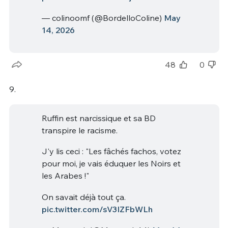
— colinoomf (@BordelloColine)
May
14, 2026
48
0
9.
Ruffin est narcissique et sa BD
transpire le racisme.
J'y lis ceci : "Les fâchés fachos, votez
pour moi, je vais éduquer les Noirs et
les Arabes !"
On savait déjà tout ça.
pic.twitter.com/sV3IZFbWLh