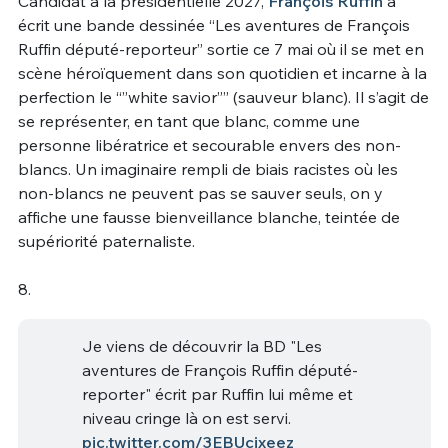
Candidat à la présidentielle 2027,
François Ruffin
a
écrit une bande dessinée “Les aventures de François
Ruffin député-reporteur” sortie ce 7 mai où il se met en
scène héroïquement dans son quotidien et incarne à la
perfection le “”white savior”” (sauveur blanc). Il s’agit de
se représenter, en tant que blanc, comme une
personne libératrice et secourable envers des non-
blancs. Un imaginaire rempli de biais racistes où les
non-blancs ne peuvent pas se sauver seuls, on y
affiche une fausse bienveillance blanche, teintée de
supériorité paternaliste.
8.
Je viens de découvrir la BD "Les
aventures de François Ruffin député-
reporter" écrit par Ruffin lui même et
niveau cringe là on est servi.
pic.twitter.com/3EBUcjxeez