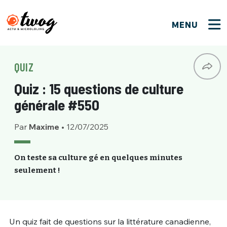
MENU
FERMER
FERMER
Bienvenue !
VOTRE PARTICIPATION
QUIZ
Que souhaitez-vous proposer ?
JE M'INSCRIS
Quiz : 15 questions de culture
PSEUDO
*
Quelques tweets
générale #550
Connexion
Par
Maxime
•
12/07/2025
EMAIL
*
C'EST PARTI
PSEUDO
Ma propre sélection
On teste sa culture gé en quelques minutes
seulement !
PASSWORD
*
Mot de passe perdu ?
MOT DE PASSE
M'INSCRIRE
ME CONNECTER
JE M'INSCRIS
Un quiz fait de questions sur la littérature canadienne,
CONNEXION