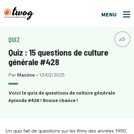
MENU
FERMER
FERMER
Bienvenue !
VOTRE PARTICIPATION
QUIZ
Que souhaitez-vous proposer ?
JE M'INSCRIS
Quiz : 15 questions de culture
PSEUDO
*
Quelques tweets
générale #428
Connexion
Par
Maxime
•
13/02/2025
EMAIL
*
C'EST PARTI
PSEUDO
Ma propre sélection
Voici le quiz de questions de culture générale
épisode #428 ! Bonne chance !
PASSWORD
*
Mot de passe perdu ?
MOT DE PASSE
M'INSCRIRE
ME CONNECTER
JE M'INSCRIS
Un quiz fait de questions sur les films des années 1950,
CONNEXION