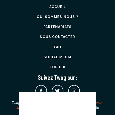
ACCUEIL
QUI SOMMES-NOUS ?
PARTENARIATS
NOUS CONTACTER
FAQ
SOCIAL MEDIA
TOP 100
Suivez Twog sur :
Twog est protégé par reCAPTCHA et applique les
Règles de
confidentialité
et les
Conditions d'utilisation
de Google.