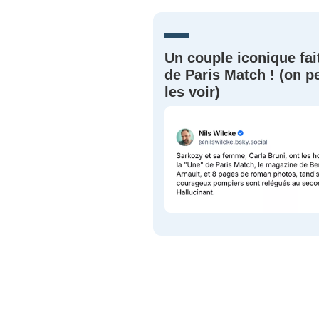
Un couple iconique fai
de Paris Match ! (on p
les voir)