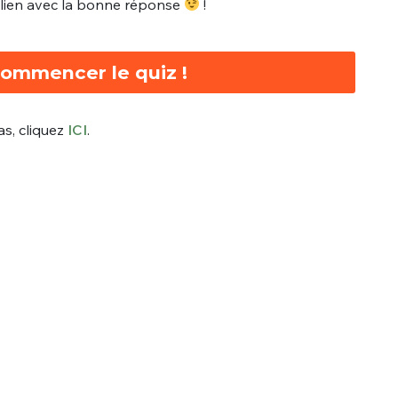
 lien avec la bonne réponse
!
ommencer le quiz !
pas, cliquez
ICI
.