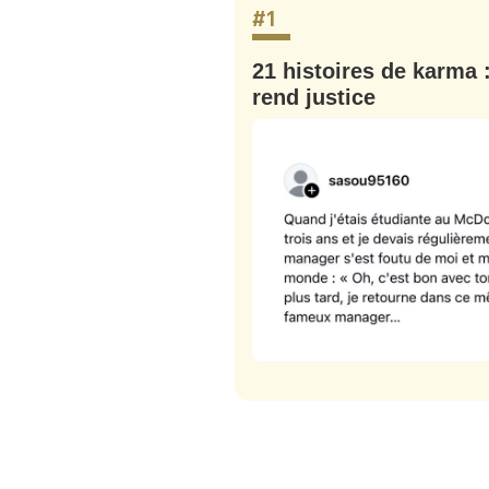
tweets
#1
PASSWORD
*
ût : le
21 histoires de karma 
C'EST PARTI
rend justice
JE M'INS