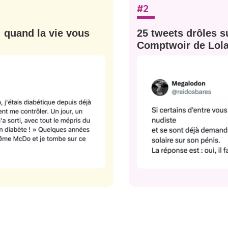
sélection
#2
CO
: quand la vie vous
25 tweets drôles su
M'INSCRIRE
Comptwoir de Lola
CRIS
ME CONNECTER