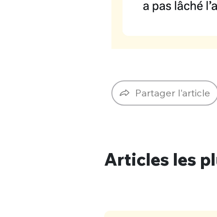
Partager l'article
Bienve
PSEUDO
*
VOTRE PARTICIPATION
Articles les p
Que souhaitez
EMAIL
*
Quelque