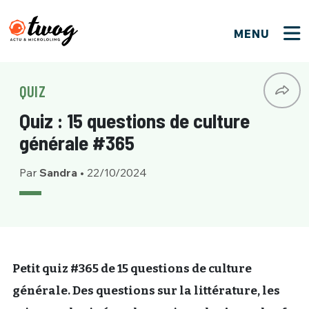
MENU
FERMER
FERMER
Bienvenue !
VOTRE PARTICIPATION
QUIZ
Que souhaitez-vous proposer ?
JE M'INSCRIS
Quiz : 15 questions de culture
PSEUDO
*
Quelques tweets
générale #365
Connexion
Par
Sandra
•
22/10/2024
EMAIL
*
C'EST PARTI
PSEUDO
Ma propre sélection
PASSWORD
*
Mot de passe perdu ?
MOT DE PASSE
M'INSCRIRE
Petit quiz #365 de 15 questions de culture
générale. Des questions sur la littérature, les
ME CONNECTER
JE M'INSCRIS
CONNEXION