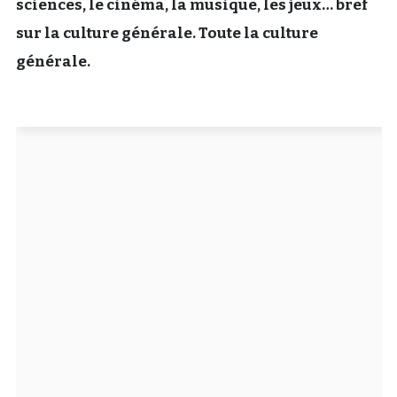
sciences, le cinéma, la musique, les jeux… bref
Un Thread
sur la culture générale. Toute la culture
générale.
C'EST PARTI