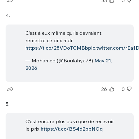
33
0
4.
C’est à eux même qu’ils devraient
remettre ce prix mdr
https://t.co/28VDoTCMBb
pic.twitter.com/rEa
— Mohamed (@Boulahya78)
May 21,
2026
26
0
5.
C'est encore plus aura que de recevoir
le prix
https://t.co/BS4d2ppNOq