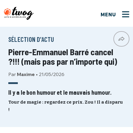
MENU
FERMER
FERMER
Bienvenue !
VOTRE PARTICIPATION
SÉLECTION D'ACTU
Que souhaitez-vous proposer ?
JE M'INSCRIS
Pierre-Emmanuel Barré cancel
PSEUDO
*
Quelques tweets
?!!! (mais pas par n’importe qui)
Connexion
Par
Maxime
•
21/05/2026
EMAIL
*
C'EST PARTI
PSEUDO
Ma propre sélection
Il y a le bon humour et le mauvais humour.
PASSWORD
*
Tour de magie : regardez ce prix. Zou ! Il a disparu
Mot de passe perdu ?
MOT DE PASSE
!
M'INSCRIRE
ME CONNECTER
JE M'INSCRIS
CONNEXION