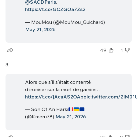
@SACDParis
.
https://t.co/GCZGOa7Zs2
— MouMou (@MouMou_Guichard)
May 21, 2026
49
1
3.
Alors que s'il s'était contenté
d'ironiser sur la mort de gamins…
https://t.co/jAcaAS2OAp
pic.twitter.com/2IM01
— Son Of An Harki
(@Kmeru78)
May 21, 2026