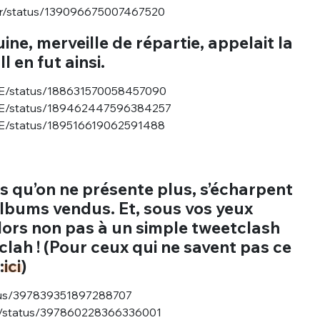
per/status/139096675007467520
ne, merveille de répartie, appelait la
l en fut ainsi.
NE/status/188631570058457090
lNE/status/189462447596384257
NE/status/189516619062591488
s qu’on ne présente plus, s’écharpent
lbums vendus. Et, sous vos yeux
alors non pas à un simple tweetclash
lah ! (Pour ceux qui ne savent pas ce
:
ici
)
tatus/397839351897288707
ms/status/397860228366336001