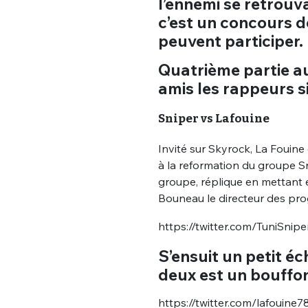
l’ennemi se retrouv
c’est un concours d
peuvent participer.
Quatrième partie au
amis les rappeurs sis
Sniper vs Lafouine
Invité sur Skyrock, La Fouine
à la reformation du groupe S
groupe, réplique en mettant 
Bouneau le directeur des pr
https://twitter.com/TuniSni
S’ensuit un petit é
deux est un bouffon 
https://twitter.com/lafouin