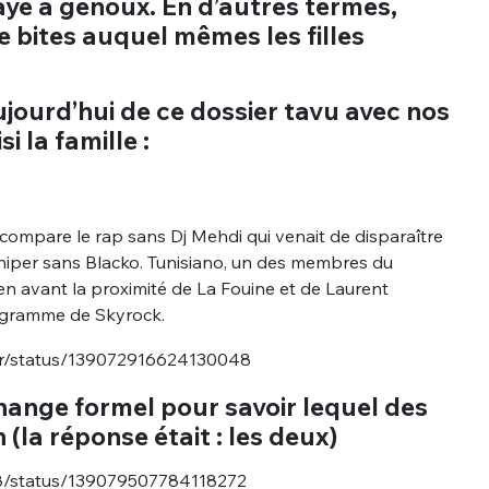
aye à genoux. En d’autres termes,
e bites auquel mêmes les filles
jourd’hui de ce dossier tavu avec nos
i la famille :
 compare le rap sans Dj Mehdi qui venait de disparaître
niper sans Blacko. Tunisiano, un des membres du
en avant la proximité de La Fouine et de Laurent
ogramme de Skyrock.
per/status/139072916624130048
change formel pour savoir lequel des
(la réponse était : les deux)
e78/status/139079507784118272