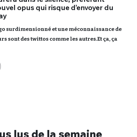
sélection
ouvel opus qui risque d’envoyer du
CO
ay
M'INSCRIRE
go surdimensionné et une méconnaissance de
CRIS
rs sont des twittos comme les autres.Et ça, ça
ME CONNECTER
lus lus de la semaine