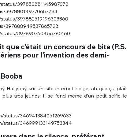
ms/status/397850881145987072
tatus/397880149770657793
ms/status/397882519196303360
tatus/397888949537865728
ims/status/397890760466780160
 que c’était un concours de bite (P.S.
ozériens pour l’invention des demi-
nue !
Con
s Booba
 Hallyday sur un site internet belge, ah que ça plaît
PSEUDO
plus très jeunes. Il se fend même d’un petit selfie le
-vous proposer ?
Sjh/status/346941384051269633
MOT DE PASSE
Sjh/status/346999133149753344
s
Ma propre
rera dans le silence, préférant