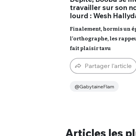
tweets
travailler sur son n
PASSWORD
*
lourd : Wesh Hallyd
C'EST PARTI
Finalement, hormis un é
JE M'INS
l’orthographe, les rappeu
fait plaisir tavu
Partager l'article
@GabytaineFlam
Articles les p