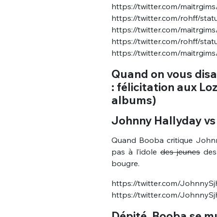
https://twitter.com/maitrgi
https://twitter.com/rohff/s
https://twitter.com/maitrgi
https://twitter.com/rohff/s
https://twitter.com/maitrg
Quand on vous disait
: félicitation aux L
Bienve
albums)
Johnny Hallyday v
Quand Booba critique Johnny
PSEUDO
*
pas à l’idole
des jeunes
des 
VOTRE PARTICIPATION
Que souhaitez
bougre.
https://twitter.com/Johnny
EMAIL
*
https://twitter.com/Johnny
Quelque
Dépité, Booba se mu