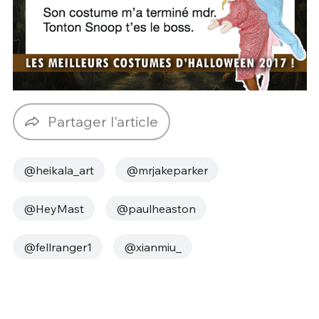
Partager l'article
@heikala_art
@mrjakeparker
@HeyMast
@paulheaston
@fellranger1
@xianmiu_