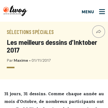
MENU
FERMER
FERMER
Bienvenue !
VOTRE PARTICIPATION
SÉLECTIONS SPÉCIALES
Que souhaitez-vous proposer ?
JE M'INSCRIS
Les meilleurs dessins d’Inktober
PSEUDO
*
Quelques tweets
2017
Connexion
Par
Maxime
•
01/11/2017
EMAIL
*
C'EST PARTI
PSEUDO
Ma propre sélection
PASSWORD
*
Mot de passe perdu ?
MOT DE PASSE
M'INSCRIRE
31 jours, 31 dessins. Comme chaque année au
mois d’Octobre, de nombreux participants ont
ME CONNECTER
JE M'INSCRIS
CONNEXION