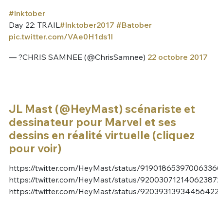
#Inktober
Day 22: TRAIL
#Inktober2017
#Batober
pic.twitter.com/VAe0H1ds1l
— ?CHRIS SAMNEE (@ChrisSamnee)
22 octobre 2017
JL Mast (@HeyMast) scénariste et
dessinateur pour Marvel et ses
dessins en réalité virtuelle (cliquez
pour voir)
https://twitter.com/HeyMast/status/91901865397006336
https://twitter.com/HeyMast/status/92003071214062387
https://twitter.com/HeyMast/status/9203931393445642