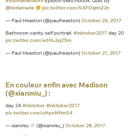
#stillmanandbirn
Epsilon sketchbook. Quilt by
@lindamade
pic.twitter.com/S4FOqlmZ2n
— Paul Heaston (@paulheaston)
October 26, 2017
Bathroom vanity self portrait.
#inktober2017
day 20
pic.twitter.com/w61hJjqZ5m
— Paul Heaston (@paulheaston)
October 21, 2017
En couleur enfin avec Madison
(@xianmiu_) :
day 24
#inktober
#inktober2017
pic.twitter.com/uHpoNfimS4
— xianmiu
(@xianmiu_)
October 28, 2017