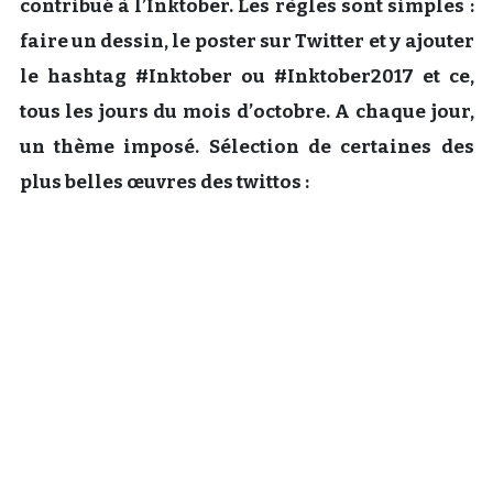
contribué à l’Inktober. Les règles sont simples :
Un Thread
faire un dessin, le poster sur Twitter et y ajouter
le hashtag #Inktober ou #Inktober2017 et ce,
tous les jours du mois d’octobre. A chaque jour,
C'EST PARTI
un thème imposé. Sélection de certaines des
plus belles œuvres des twittos :