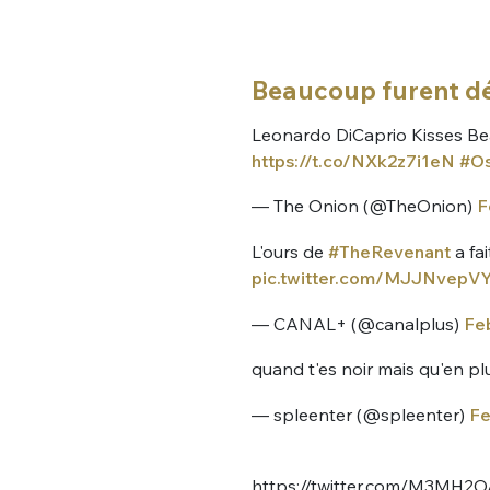
Beaucoup furent dé
Leonardo DiCaprio Kisses Be
https://t.co/NXk2z7i1eN
#Os
— The Onion (@TheOnion)
F
L'ours de
#TheRevenant
a fa
pic.twitter.com/MJJNvepV
— CANAL+ (@canalplus)
Feb
quand t'es noir mais qu'en pl
— spleenter (@spleenter)
Fe
https://twitter.com/M3MH2