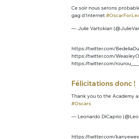
Ce soir nous serons probable
gag d'Internet
#OscarForLe
— Julie Vartokian (@JulieVa
https://twitter.com/Bedeli
https://twitter.com/Weasle
https://twitter.com/rourou_
Félicitations donc !
Thank you to the Academy an
#Oscars
— Leonardo DiCaprio (@Leo
https://twitter.com/kanyew