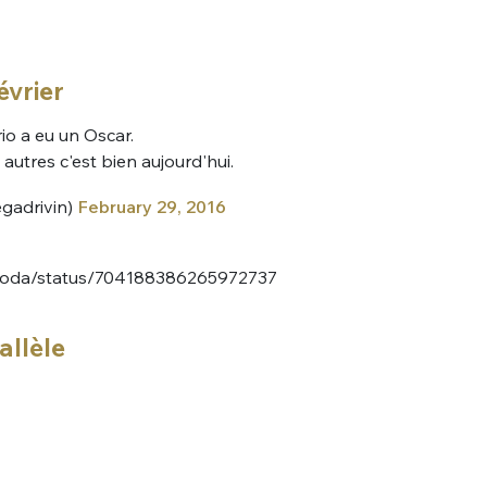
sélection
CO
évrier
M'INSCRIRE
CRIS
rio a eu un Oscar.
ME CONNECTER
 autres c'est bien aujourd'hui.
gadrivin)
February 29, 2016
Broda/status/704188386265972737
llèle