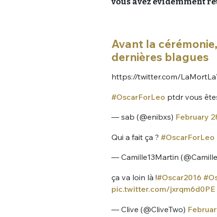
vous avez évidemment ret
Avant la cérémonie, 
dernières blagues
https://twitter.com/LaMort
#OscarForLeo
ptdr vous ête
— sab (@enibxs)
February 2
Qui a fait ça ?
#OscarForLeo
— Camille13Martin (@Camill
ça va loin là !
#Oscar2016
#Os
pic.twitter.com/jxrqm6d0PE
— Clive (@CliveTwo)
Februar