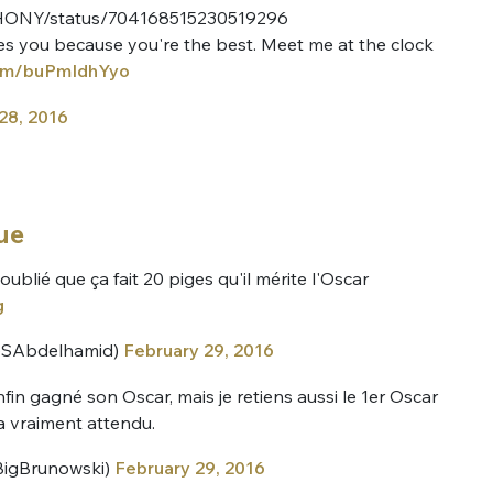
THONY/status/704168515230519296
s you because you're the best. Meet me at the clock
.com/buPmIdhYyo
28, 2016
nue !
Con
ue
oublié que ça fait 20 piges qu'il mérite l'Oscar
g
PSEUDO
@SAbdelhamid)
February 29, 2016
-vous proposer ?
nfin gagné son Oscar, mais je retiens aussi le 1er Oscar
'a vraiment attendu.
MOT DE PASSE
s
Ma propre
BigBrunowski)
February 29, 2016