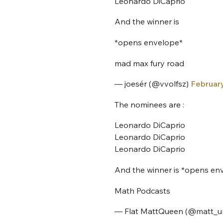
Leonardo DiCaprio
And the winner is
*opens envelope*
mad max fury road
— joesér (@vvolfsz)
February
The nominees are :
Leonardo DiCaprio
Leonardo DiCaprio
Leonardo DiCaprio
And the winner is *opens env
Math Podcasts
— Flat MattQueen (@matt_u