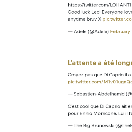
https://twitter.com/LOHAN
Good luck Leo! Everyone love
anytime bruv X
pic.twitter
— Adele (@Adele)
February 
Bienve
L’attente a été long
Croyez pas que Di Caprio il a 
pic.twitter.com/M1v01ugnQ
PSEUDO
*
VOTRE PARTICIPATION
— Sebastien-Abdelhamid (
Que souhaitez
C'est cool que Di Caprio ait e
pour Ennio Morricone. Lui il l
EMAIL
*
Quelque
— The Big Brunowski (@The