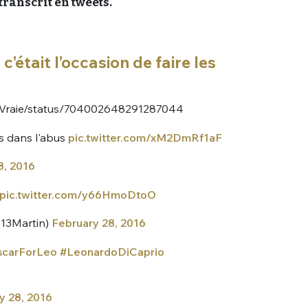
ranscrit en tweets.
c’était l’occasion de faire les
LaVraie/status/704002648291287044
s dans l'abus
pic.twitter.com/xM2DmRf1aF
8, 2016
pic.twitter.com/y66HmoDtoO
e13Martin)
February 28, 2016
carForLeo
#LeonardoDiCaprio
y 28, 2016