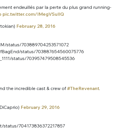
ment endeuillés par la perte du plus grand running-
o
pic.twitter.com/IMegVSuIIQ
rtokian)
February 28, 2016
aDuM/status/703889704253571072
yOfBagEnd/status/703887654560075776
___1111/status/703957479508545536
d the incredible cast & crew of
#TheRevenant
.
DiCaprio)
February 29, 2016
est/status/704173836372217857