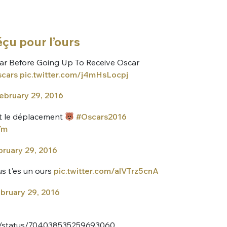
çu pour l’ours
ar Before Going Up To Receive Oscar
cars
pic.twitter.com/j4mHsLocpj
ebruary 29, 2016
it le déplacement
#Oscars2016
Ym
ruary 29, 2016
us t'es un ours
pic.twitter.com/alVTrz5cnA
bruary 29, 2016
O/status/704038535259693060