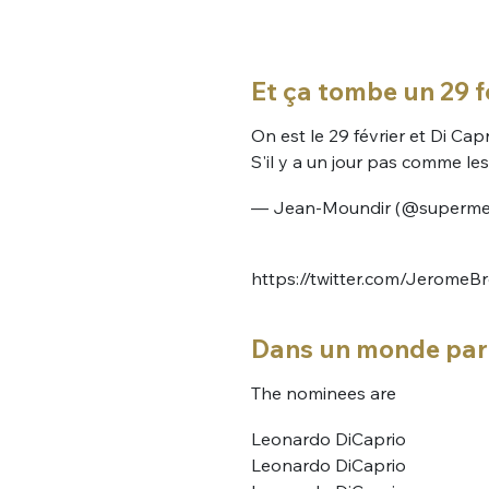
tweets
PASSWORD
*
Et ça tombe un 29 f
C'EST PARTI
JE M'INS
On est le 29 février et Di Cap
S'il y a un jour pas comme les
— Jean-Moundir (@superme
https://twitter.com/Jerome
Dans un monde para
The nominees are
Leonardo DiCaprio
Leonardo DiCaprio