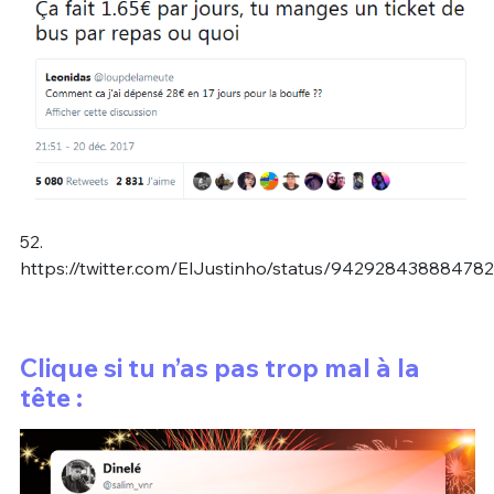
52.
https://twitter.com/ElJustinho/status/94292843888478
Clique si tu n’as pas trop mal à la
tête :