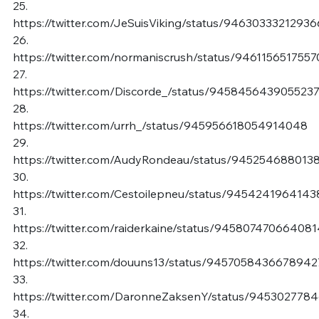
25.
https://twitter.com/JeSuisViking/status/9463033321293
26.
https://twitter.com/normaniscrush/status/946115651755
27.
https://twitter.com/Discorde_/status/945845643905523
28.
https://twitter.com/urrh_/status/945956618054914048
29.
https://twitter.com/AudyRondeau/status/945254688013
30.
https://twitter.com/Cestoilepneu/status/9454241964143
31.
https://twitter.com/raiderkaine/status/94580747066408
32.
https://twitter.com/douuns13/status/9457058436678942
33.
https://twitter.com/DaronneZaksenY/status/945302778
34.