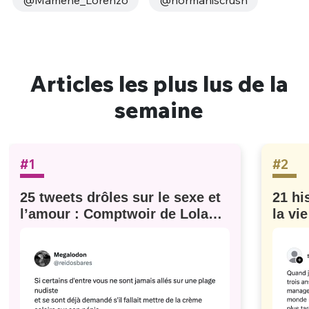
Articles les plus lus de la
semaine
#1
#2
25 tweets drôles sur le sexe et
21 hi
l’amour : Comptwoir de Lola
la vi
#629