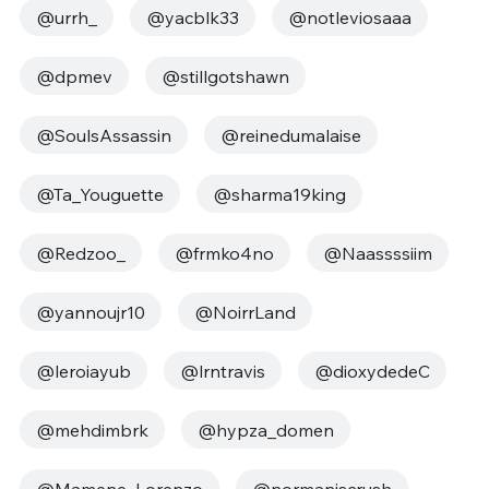
@urrh_
@yacblk33
@notleviosaaa
@dpmev
@stillgotshawn
@SoulsAssassin
@reinedumalaise
@Ta_Youguette
@sharma19king
@Redzoo_
@frmko4no
@Naassssiim
@yannoujr10
@NoirrLand
@leroiayub
@lrntravis
@dioxydedeC
@mehdimbrk
@hypza_domen
@Mamene_Lorenzo
@normaniscrush