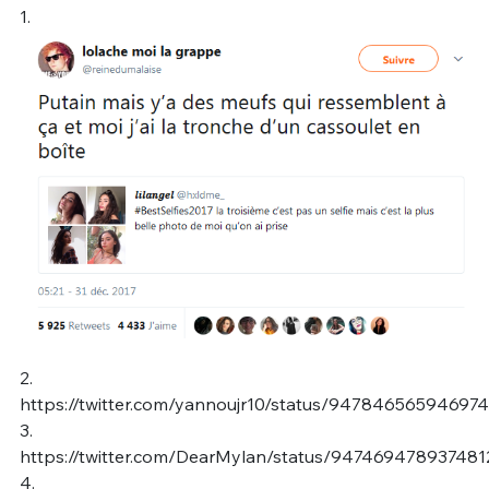
1.
2.
https://twitter.com/yannoujr10/status/94784656594697
3.
https://twitter.com/DearMylan/status/947469478937481
4.