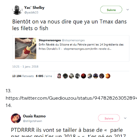
13.
https://twitter.com/Guediouzou/status/9478282630528
14.