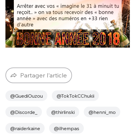
Partager l'article
@GuediOuzou
@TokTokCChukii
@Discorde_
@thirlinski
@henni_mo
@raiderkaine
@ilhempas