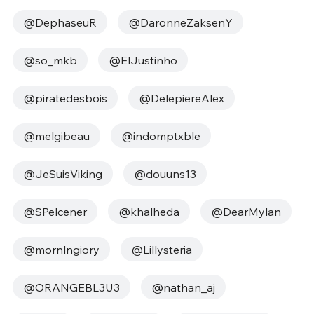
@DephaseuR
@DaronneZaksenY
@so_mkb
@ElJustinho
@piratedesbois
@DelepiereAlex
@melgibeau
@indomptxble
@JeSuisViking
@douuns13
@SPelcener
@khalheda
@DearMylan
@mornlngiory
@Lillysteria
@ORANGEBL3U3
@nathan_aj