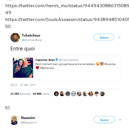
https://twitter.com/henni_mo/status/944943088631508
49.
https://twitter.com/SoulsAssassin/status/94389485104
50.
51.