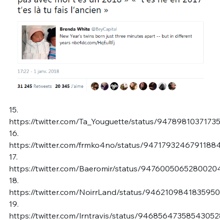
15.
https://twitter.com/Ta_Youguette/status/9478981037173
16.
https://twitter.com/frmko4no/status/9471793246791188
17.
https://twitter.com/Baeromir/status/9476005065280020
18.
https://twitter.com/NoirrLand/status/946210984183595
19.
https://twitter.com/lrntravis/status/94685647358543052