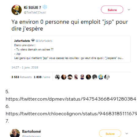
5.
https://twitter.com/dpmev/status/947543668491280384
6.
https://twitter.com/chloecolignon/status/9468318511167
7.