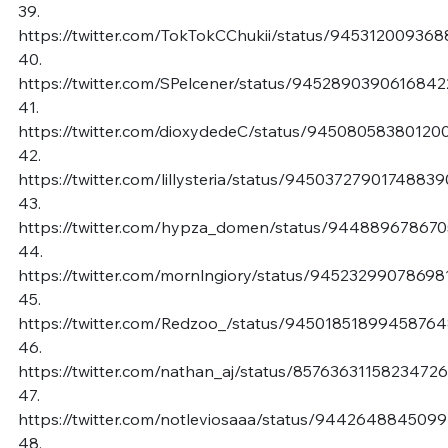
39.
https://twitter.com/TokTokCChukii/status/94531200936
40.
https://twitter.com/SPelcener/status/945289039061684
41.
https://twitter.com/dioxydedeC/status/9450805838012
42.
https://twitter.com/lillysteria/status/94503727901748839
43.
https://twitter.com/hypza_domen/status/94488967867
44.
https://twitter.com/mornlngiory/status/9452329907869
45.
https://twitter.com/Redzoo_/status/9450185189945876
46.
https://twitter.com/nathan_aj/status/8576363115823472
47.
https://twitter.com/notleviosaaa/status/944264884509
48.