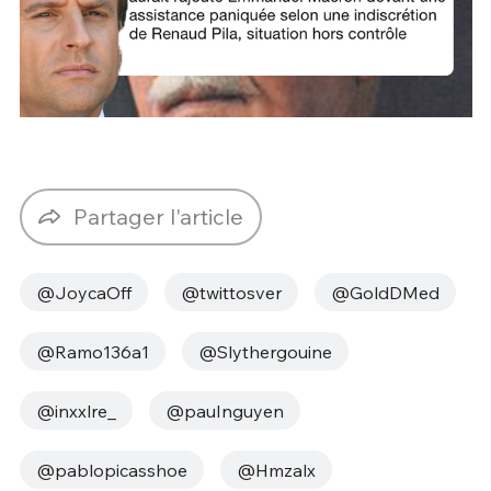
Partager l'article
@JoycaOff
@twittosver
@GoldDMed
@Ramo136a1
@Slythergouine
@inxxlre_
@pauInguyen
@pablopicasshoe
@Hmzalx