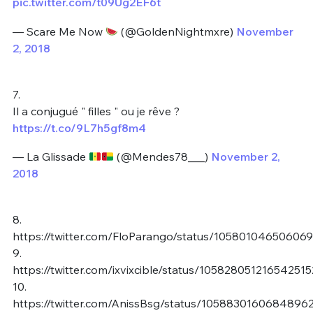
pic.twitter.com/t09Ug2EF6t
— Scare Me Now
(@GoldenNightmxre)
November
2, 2018
7.
Il a conjugué " filles " ou je rêve ?
https://t.co/9L7h5gf8m4
— La Glissade
(@Mendes78___)
November 2,
2018
8.
https://twitter.com/FloParango/status/10580104650606
9.
https://twitter.com/ixvixcible/status/105828051216542515
10.
https://twitter.com/AnissBsg/status/1058830160684896