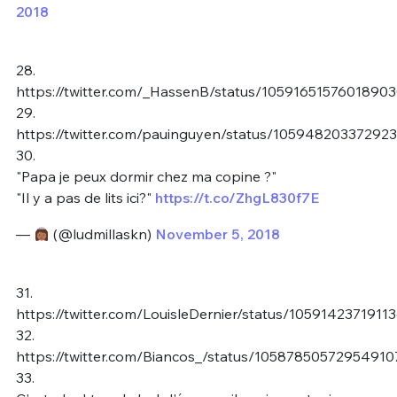
2018
28.
https://twitter.com/_HassenB/status/1059165157601890
29.
https://twitter.com/pauinguyen/status/10594820337292
30.
"Papa je peux dormir chez ma copine ?"
"Il y a pas de lits ici?"
https://t.co/ZhgL830f7E
—
(@ludmillaskn)
November 5, 2018
31.
https://twitter.com/LouisleDernier/status/105914237191
32.
https://twitter.com/Biancos_/status/10587850572954910
33.