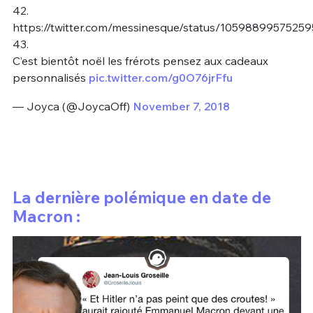
42.
https://twitter.com/messinesque/status/1059889957525
43.
C’est bientôt noël les frérots pensez aux cadeaux
personnalisés
pic.twitter.com/g0O76jrFfu
— Joyca (@JoycaOff)
November 7, 2018
La dernière polémique en date de
Macron :