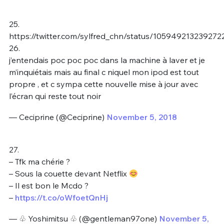
25.
https://twitter.com/sylfred_chn/status/10594921323927
26.
j’entendais poc poc poc dans la machine à laver et je
m’inquiétais mais au final c niquel mon ipod est tout
propre , et c sympa cette nouvelle mise à jour avec
l’écran qui reste tout noir
— Ceciprine (@Ceciprine)
November 5, 2018
27.
– Tfk ma chérie ?
– Sous la couette devant Netflix
– Il est bon le Mcdo ?
–
https://t.co/oWfoetQnHj
— ♧ Yoshimitsu ♧ (@gentleman97one)
November 5,