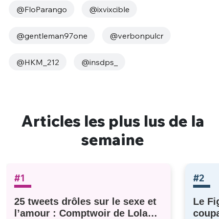
@FloParango
@ixvixcible
@gentleman97one
@verbonpulcr
@HKM_212
@insdps_
Articles les plus lus de la
semaine
#1
#2
25 tweets drôles sur le sexe et
Le Fi
l’amour : Comptwoir de Lola
coupa