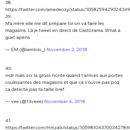
38.
https://twitter.com/amedeozy/status/105825942932434
39.
Ma mère elle me dit prépare toi on va faire les
magasins. Là je tweet en direct de Castorama. What a
guet apens
— EM (@iamlolo_)
November 2, 2018
40.
mdr mais srx la gross honte quand t'arrives aux portes
coulissantes des magasins et que ca s'ouvre pas pcq
ca detecte pas ta taille bref
— vee (@13veee)
November 6, 2018
41.
https://twitter.com/Hmzalx/status/105981043700342784