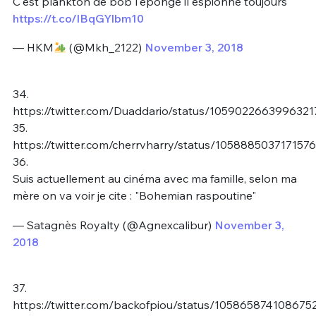
C'est plankton de bob l'éponge il espionne toujours
https://t.co/lBqGYlbm10
— HKM
(@Mkh_2122)
November 3, 2018
34.
https://twitter.com/Duaddario/status/105902266399632
35.
https://twitter.com/cherrvharry/status/105888503717157
36.
Suis actuellement au cinéma avec ma famille, selon ma
mère on va voir je cite : "Bohemian raspoutine"
— Satagnès Royalty (@Agnexcalibur)
November 3,
2018
37.
https://twitter.com/backofpiou/status/105865874108675