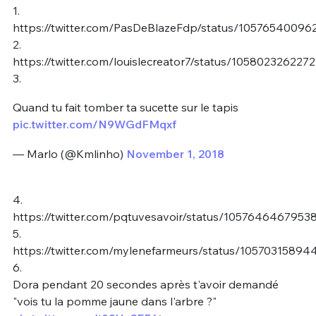
1.
https://twitter.com/PasDeBlazeFdp/status/1057654009
2.
https://twitter.com/louislecreator7/status/10580232622
3.
Quand tu fait tomber ta sucette sur le tapis
pic.twitter.com/N9WGdFMqxf
— Marlo (@Kmlinho)
November 1, 2018
4.
https://twitter.com/pqtuvesavoir/status/1057646467953
5.
https://twitter.com/mylenefarmeurs/status/1057031589
6.
Dora pendant 20 secondes après t'avoir demandé
"vois tu la pomme jaune dans l'arbre ?"