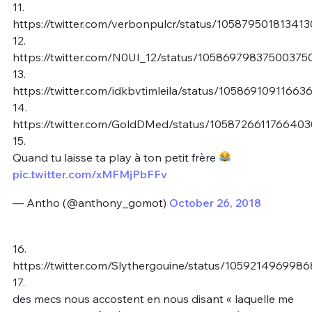
11.
https://twitter.com/verbonpulcr/status/10587950181341
12.
https://twitter.com/N0UI_12/status/10586979837500375
13.
https://twitter.com/idkbvtimleila/status/1058691091166
14.
https://twitter.com/GoldDMed/status/105872661176640
15.
Quand tu laisse ta play à ton petit frère
pic.twitter.com/xMFMjPbFFv
— Antho (@anthony_gomot)
October 26, 2018
16.
https://twitter.com/Slythergouine/status/105921496998
17.
des mecs nous accostent en nous disant « laquelle me