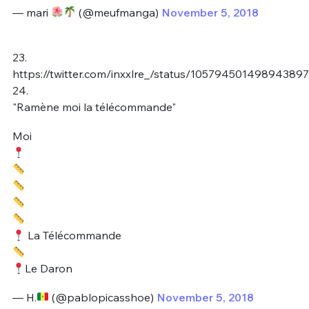
— mari
(@meufmanga)
November 5, 2018
23.
https://twitter.com/inxxlre_/status/10579450149894389
24.
"Ramène moi la télécommande"
Moi
La Télécommande
Le Daron
— H.
(@pablopicasshoe)
November 5, 2018