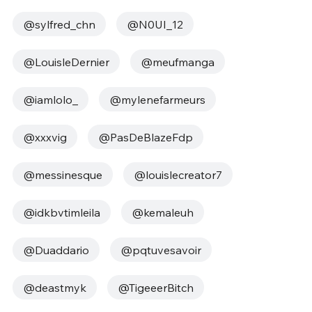
@sylfred_chn
@N0UI_12
@LouisleDernier
@meufmanga
@iamlolo_
@mylenefarmeurs
@xxxvig
@PasDeBlazeFdp
@messinesque
@louislecreator7
@idkbvtimleila
@kemaleuh
@Duaddario
@pqtuvesavoir
@deastmyk
@TigeeerBitch