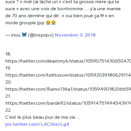
suce ? » mdr j’ai lâché un « c’est ta grosse mère qui te
suce » avec une voix de bonhomme…. y’a une mamie
de 70 ans derrière qui dit : « oui bien joué ça !!!! » en
mode groupie jpp
— inou
(@inspsjvc)
November 3, 2018
18.
https://twitter.com/deastmyk/status/1059075143065047
19.
https://twitter.com/twittosver/status/1059203918062911
20.
https://twitter.com/Ramo136a1/status/10594901820665
21.
https://twitter.com/barde92/status/10591475749454397
22.
C'est le plus beau jour de ma vie…
pic.twitter.com/LACt6ezLg4