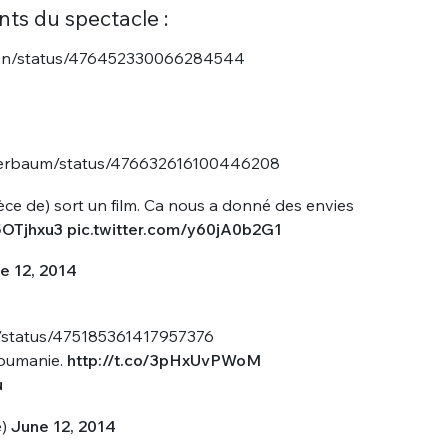
sélection
nts du spectacle :
CO
ation/status/476452330066284544
M'INSCRIRE
CRIS
ME CONNECTER
tbeerbaum/status/476632616100446208
ièce de) sort un film. Ca nous a donné des envies
5OTjhxu3
pic.twitter.com/y60jA0b2G1
e 12, 2014
l_/status/475185361417957376
 Roumanie.
http://t.co/3pHxUvPWoM
u
e)
June 12, 2014