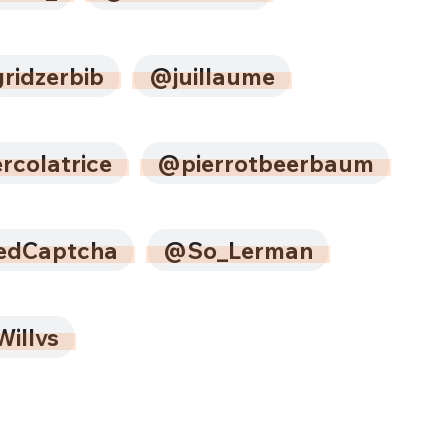
ridzerbib
@juillaume
rcolatrice
@pierrotbeerbaum
dCaptcha
@So_Lerman
illvs