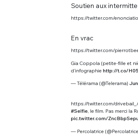
tweets
Soutien aux intermitte
PASSWORD
*
https://twitter.com/enonci
C'EST PARTI
JE M'INS
En vrac
https://twitter.com/pierro
Gia Coppola (petite-fille et n
d'infographie
http://t.co/H0
— Télérama (@Telerama)
Jun
https://twitter.com/drivebai
#Selfie
, le film. Pas merci la
pic.twitter.com/ZncBbpSep
— Percolatrice (@Percolatric