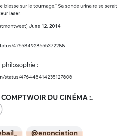
e blesse sur le tournage." Sa sonde urinaire se serait
ur laser.
estmontweet)
June 12, 2014
s/status/475584928655372288
 philosophie :
man/status/476448414235127808
 COMPTWOIR DU CINÉMA :.
bail_
@enonciation