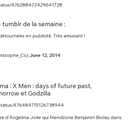
y/status/476288472429641728
 tumblr de la semaine :
 détournées en publicité. Très amusant !
ristophe_Co)
June 12, 2014
ma : X Men : days of future past,
morrow et Godzilla
me/status/476484715126738944
oire d'Angelina Jolie qui friendzone Benjamin Biolay dans