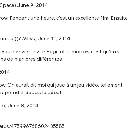
nSpace)
June 9, 2014
w. Pendant une heure, c'est un excellente film. Ensuite,
ureau (@Willvs)
June 11, 2014
resque envie de voir Edge of Tomorrow c'est qu'on y
ins de manières différentes.
nue !
Con
2014
. On aurait dit moi qui joue à un jeu vidéo, tellement
reprend tt depuis le début.
PSEUDO
-vous proposer ?
bib)
June 8, 2014
MOT DE PASSE
/status/475996768602435585
s
Ma propre