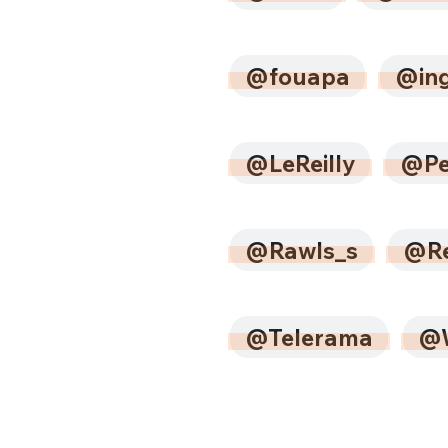
@fouapa
@ing
@LeReilly
@Pe
@Rawls_s
@Re
@Telerama
@W