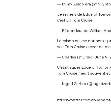
— In my Zeldo era (@NilynI
Je reviens de Edge of Tomorro
c'est un Tom Cruise.
— Répondeur de William Aud
La raison qui me donnerait p
voit Tom Cruise crever de ple
Bienve
— Charles (@Dried)
June 9, 
C'était super Edge of Tomorrow
Tom Cruise meurt souvent et 
PSEUDO
*
VOTRE PARTICIPATION
Que souhaitez
— Ingrid Zerbib (@ingridzer
EMAIL
*
https://twitter.com/fouapa
Quelque