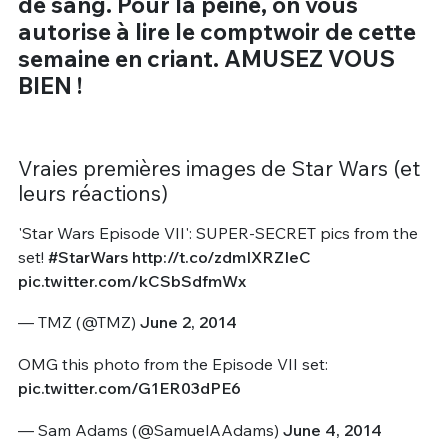
de sang. Pour la peine, on vous
autorise à lire le comptwoir de cette
semaine en criant. AMUSEZ VOUS
BIEN !
Vraies premières images de Star Wars (et
leurs réactions)
'Star Wars Episode VII': SUPER-SECRET pics from the
set!
#StarWars
http://t.co/zdmIXRZIeC
pic.twitter.com/kCSbSdfmWx
— TMZ (@TMZ)
June 2, 2014
OMG this photo from the Episode VII set:
pic.twitter.com/G1ER03dPE6
— Sam Adams (@SamuelAAdams)
June 4, 2014