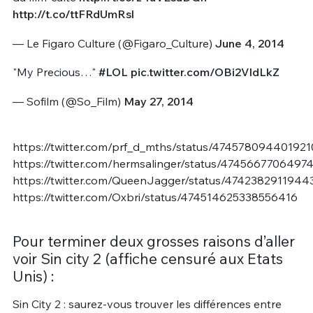
http://t.co/ttFRdUmRsl
— Le Figaro Culture (@Figaro_Culture)
June 4, 2014
"My Precious…"
#LOL
pic.twitter.com/OBi2VIdLkZ
— Sofilm (@So_Film)
May 27, 2014
https://twitter.com/prf_d_mths/status/47457809440192
https://twitter.com/hermsalinger/status/4745667706497
https://twitter.com/QueenJagger/status/4742382911944
https://twitter.com/Oxbri/status/474514625338556416
Pour terminer deux grosses raisons d’aller
voir Sin city 2 (affiche censuré aux Etats
Unis) :
Sin City 2 : saurez-vous trouver les différences entre