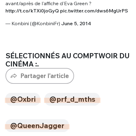
avant/après de l'affiche d'Eva Green ?
http://t.co/kTXi0joGyQ
pic.twitter.com/dws6MgUrPS
— Konbini (@KonbiniFr)
June 5, 2014
SÉLECTIONNÉS AU COMPTWOIR DU
CINÉMA :.
Partager l'article
@Oxbri
@prf_d_mths
@QueenJagger