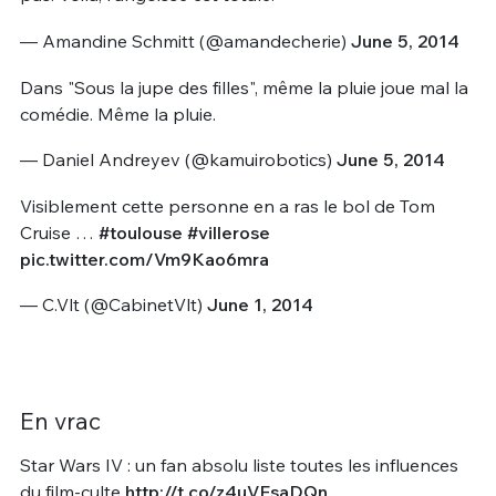
— Amandine Schmitt (@amandecherie)
June 5, 2014
Dans "Sous la jupe des filles", même la pluie joue mal la
comédie. Même la pluie.
— Daniel Andreyev (@kamuirobotics)
June 5, 2014
Visiblement cette personne en a ras le bol de Tom
Cruise …
#toulouse
#villerose
pic.twitter.com/Vm9Kao6mra
— C.Vlt (@CabinetVlt)
June 1, 2014
En vrac
Star Wars IV : un fan absolu liste toutes les influences
du film-culte
http://t.co/z4uVEsaDQn