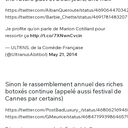
https://twitter.com/AlbanQueroute/status/4690644703
https://twitter.com/Barbie_Chette/status/469178148320
Je profite qu'on parle de Marion Cotillard pour
ressortir ça
http://t.co/7XNwnCvcin
— ULTRNS, de la Comédie-Française
(@UltranusAbitbol)
May 21, 2014
Sinon le rassemblement annuel des riches
botoxés continue (appelé aussi festival de
Cannes par certains)
https://twitter.com/PostBadLuxury_/status/468062169
https://twitter.com/GMeurice/status/4684719939864657