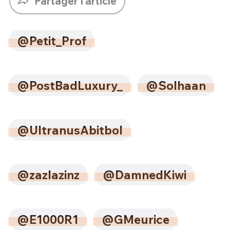
Partager l'article
@Petit_Prof
@PostBadLuxury_
@Solhaan
@UltranusAbitbol
@zazlazinz
@DamnedKiwi
@E1000R1
@GMeurice