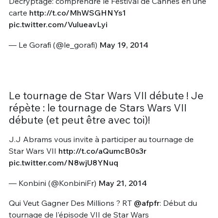
Décryptage: comprendre le Festival de Cannes en une
carte
http://t.co/MhWSGHNYs1
pic.twitter.com/VulueavLyi
— Le Gorafi (@le_gorafi)
May 19, 2014
Le tournage de Star Wars VII débute ! Je
répète : le tournage de Stars Wars VII
débute (et peut être avec toi)!
J.J Abrams vous invite à participer au tournage de
Star Wars VII
http://t.co/aQumcB0s3r
pic.twitter.com/N8wjU8YNuq
— Konbini (@KonbiniFr)
May 21, 2014
Qui Veut Gagner Des Millions ? RT
@afpfr
: Début du
tournage de l'épisode VII de Star Wars