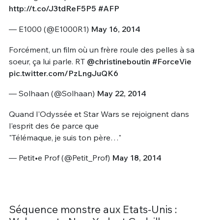
http://t.co/J3tdReF5P5
#AFP
— E1000 (@E1000R1)
May 16, 2014
Forcément, un film où un frère roule des pelles à sa
soeur, ça lui parle. RT
@christineboutin
#ForceVie
pic.twitter.com/PzLngJuQK6
— Solhaan (@Solhaan)
May 22, 2014
Quand l'Odyssée et Star Wars se rejoignent dans
l'esprit des 6e parce que
"Télémaque, je suis ton père…"
— Petit•e Prof (@Petit_Prof)
May 18, 2014
Séquence monstre aux Etats-Unis :