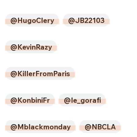
@HugoClery
@JB22103
@KevinRazy
@KillerFromParis
@KonbiniFr
@le_gorafi
@Mblackmonday
@NBCLA