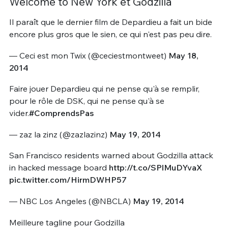
Welcome to New York et Godzilla
Il paraît que le dernier film de Depardieu a fait un bide
encore plus gros que le sien, ce qui n'est pas peu dire.
— Ceci est mon Twix (@ceciestmontweet)
May 18,
2014
Faire jouer Depardieu qui ne pense qu'à se remplir,
pour le rôle de DSK, qui ne pense qu'à se
vider.
#ComprendsPas
— zaz la zinz (@zazlazinz)
May 19, 2014
San Francisco residents warned about Godzilla attack
in hacked message board
http://t.co/SPlMuDYvaX
pic.twitter.com/HirmDWHP57
— NBC Los Angeles (@NBCLA)
May 19, 2014
Meilleure tagline pour Godzilla