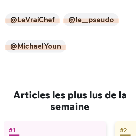
@LeVraiChef
@le__pseudo
@MichaelYoun
Articles les plus lus de la
semaine
#1
#2