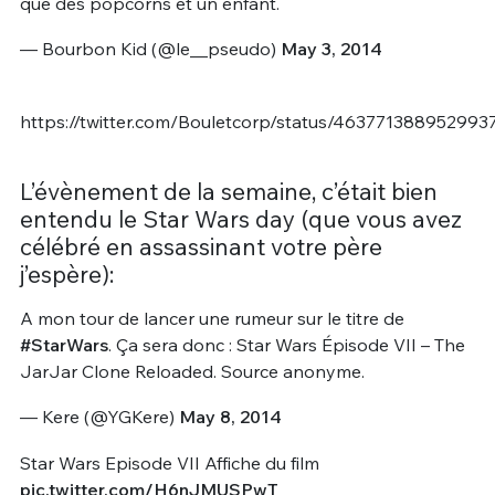
que des popcorns et un enfant.
— Bourbon Kid (@le__pseudo)
May 3, 2014
https://twitter.com/Bouletcorp/status/463771388952993
L’évènement de la semaine, c’était bien
entendu le Star Wars day (que vous avez
célébré en assassinant votre père
j’espère):
A mon tour de lancer une rumeur sur le titre de
#StarWars
. Ça sera donc : Star Wars Épisode VII – The
JarJar Clone Reloaded. Source anonyme.
— Kere (@YGKere)
May 8, 2014
Star Wars Episode VII Affiche du film
pic.twitter.com/H6nJMUSPwT