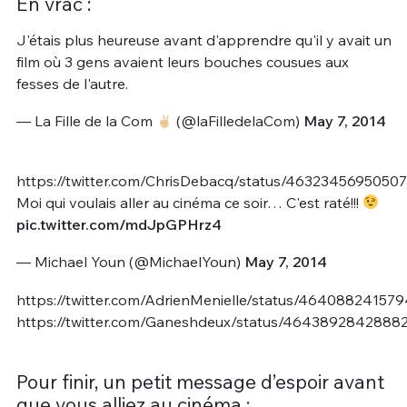
En vrac :
J'étais plus heureuse avant d'apprendre qu'il y avait un
film où 3 gens avaient leurs bouches cousues aux
fesses de l'autre.
— La Fille de la Com
(@laFilledelaCom)
May 7, 2014
https://twitter.com/ChrisDebacq/status/4632345695050
Moi qui voulais aller au cinéma ce soir… C'est raté!!!
pic.twitter.com/mdJpGPHrz4
— Michael Youn (@MichaelYoun)
May 7, 2014
https://twitter.com/AdrienMenielle/status/46408824157
https://twitter.com/Ganeshdeux/status/4643892842888
Pour finir, un petit message d’espoir avant
que vous alliez au cinéma :