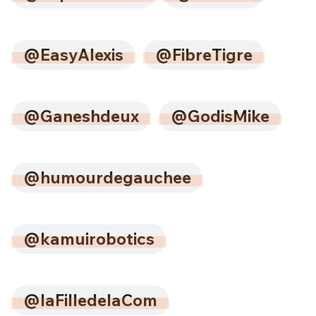
@EasyAlexis
@FibreTigre
@Ganeshdeux
@GodisMike
@humourdegauchee
@kamuirobotics
@laFilledelaCom