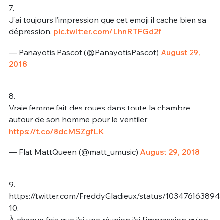
7.
J’ai toujours l’impression que cet emoji il cache bien sa
dépression.
pic.twitter.com/LhnRTFGd2f
— Panayotis Pascot (@PanayotisPascot)
August 29,
2018
8.
Vraie femme fait des roues dans toute la chambre
autour de son homme pour le ventiler
https://t.co/8dcMSZgfLK
— Flat MattQueen (@matt_umusic)
August 29, 2018
9.
https://twitter.com/FreddyGladieux/status/1034761638
10.
À chaque fois que j’ai une réunion j’ai l’impression qu’on