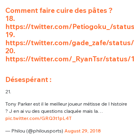
Comment faire cuire des pâtes ?
18.
https://twitter.com/Petiogoku_/sta
19.
https://twitter.com/gade_zafe/statu
20.
https://twitter.com/_RyanTsr/statu
Désespérant :
21.
Tony Parker est il le meilleur joueur métisse de l histoire
? J en ai vu des questions claquée mais la…
pic.twitter.com/GRQ3t1pL4T
— Philou (@philousports)
August 29, 2018