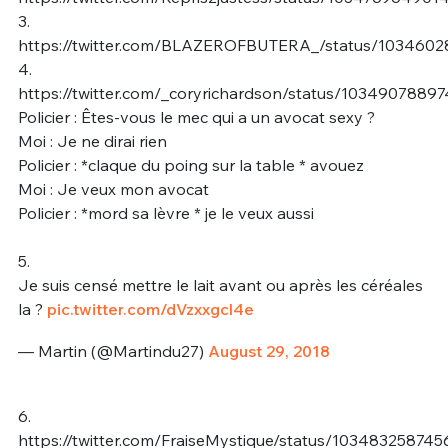
3.
https://twitter.com/BLAZEROFBUTERA_/status/103460
4.
https://twitter.com/_coryrichardson/status/103490788
Policier : Êtes-vous le mec qui a un avocat sexy ?
Moi : Je ne dirai rien
Policier : *claque du poing sur la table * avouez
Moi : Je veux mon avocat
Policier : *mord sa lèvre * je le veux aussi
5.
Je suis censé mettre le lait avant ou après les céréales
la ?
pic.twitter.com/dVzxxgcl4e
— Martin (@Martindu27)
August 29, 2018
6.
https://twitter.com/FraiseMystique/status/10348325874