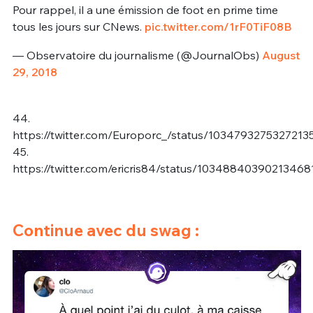
Pour rappel, il a une émission de foot en prime time
tous les jours sur CNews.
pic.twitter.com/1rF0TiF08B
— Observatoire du journalisme (@JournalObs)
August
29, 2018
44.
https://twitter.com/Europorc_/status/1034793275327213
45.
https://twitter.com/ericris84/status/10348840390213468
Continue avec du swag :