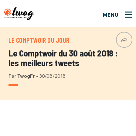
MENU
FERMER
FERMER
Bienvenue !
VOTRE PARTICIPATION
LE COMPTWOIR DU JOUR
Que souhaitez-vous proposer ?
JE M'INSCRIS
Le Comptwoir du 30 août 2018 :
PSEUDO
*
Quelques tweets
les meilleurs tweets
Connexion
Par
TwogFr
•
30/08/2018
EMAIL
*
C'EST PARTI
PSEUDO
Ma propre sélection
PASSWORD
*
Mot de passe perdu ?
MOT DE PASSE
M'INSCRIRE
ME CONNECTER
JE M'INSCRIS
CONNEXION