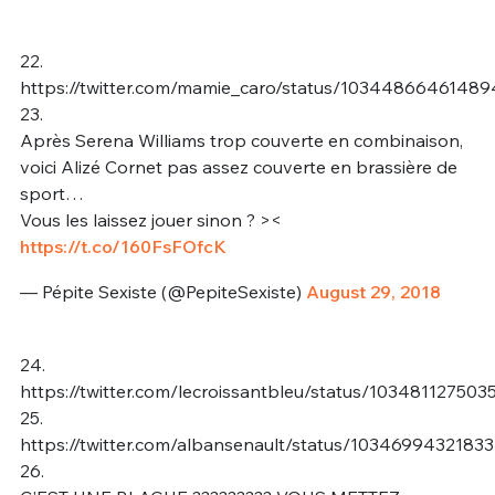
22.
https://twitter.com/mamie_caro/status/1034486646148
23.
Après Serena Williams trop couverte en combinaison,
voici Alizé Cornet pas assez couverte en brassière de
sport…
Vous les laissez jouer sinon ? ><
https://t.co/160FsFOfcK
— Pépite Sexiste (@PepiteSexiste)
August 29, 2018
24.
https://twitter.com/lecroissantbleu/status/10348112750
25.
https://twitter.com/albansenault/status/1034699432183
26.