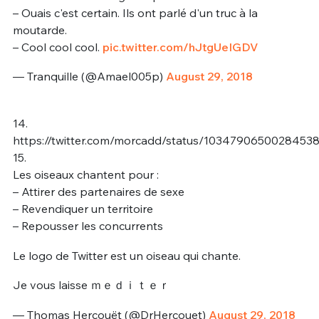
– Ouais c'est certain. Ils ont parlé d'un truc à la
moutarde.
– Cool cool cool.
pic.twitter.com/hJtgUeIGDV
— Tranquille (@Amael005p)
August 29, 2018
14.
https://twitter.com/morcadd/status/1034790650028453
15.
Les oiseaux chantent pour :
– Attirer des partenaires de sexe
– Revendiquer un territoire
– Repousser les concurrents
Le logo de Twitter est un oiseau qui chante.
Je vous laisse ｍｅｄｉｔｅｒ
— Thomas Hercouët (@DrHercouet)
August 29, 2018