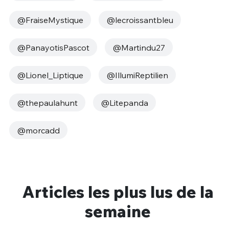
@FraiseMystique
@lecroissantbleu
@PanayotisPascot
@Martindu27
@Lionel_Liptique
@IllumiReptilien
@thepaulahunt
@Litepanda
@morcadd
Articles les plus lus de la
semaine