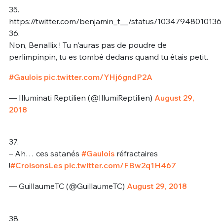
35.
https://twitter.com/benjamin_t__/status/1034794801013
36.
Non, Benallix ! Tu n'auras pas de poudre de
perlimpinpin, tu es tombé dedans quand tu étais petit.
#Gaulois
pic.twitter.com/YHj6gndP2A
— Illuminati Reptilien (@IllumiReptilien)
August 29,
2018
37.
– Ah… ces satanés
#Gaulois
réfractaires
!
#CroisonsLes
pic.twitter.com/FBw2q1H467
— GuillaumeTC (@GuillaumeTC)
August 29, 2018
38.