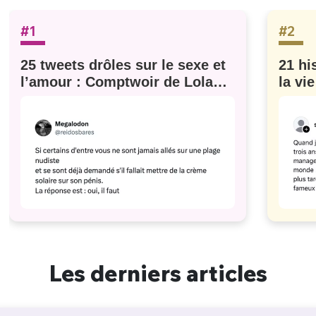
#1
#2
25 tweets drôles sur le sexe et
21 hi
l’amour : Comptwoir de Lola
la vi
#629
Les derniers articles