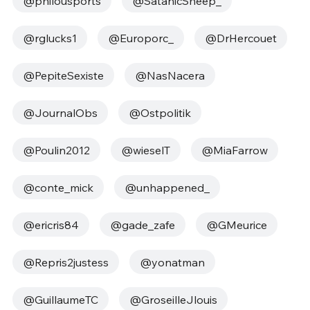
@philousports
@SatanicSheep_
@rglucks1
@Europorc_
@DrHercouet
@PepiteSexiste
@NasNacera
@JournalObs
@Ostpolitik
@Poulin2012
@wieselT
@MiaFarrow
@conte_mick
@unhappened_
@ericris84
@gade_zafe
@GMeurice
@Repris2justess
@yonatman
@GuillaumeTC
@GroseilleJlouis