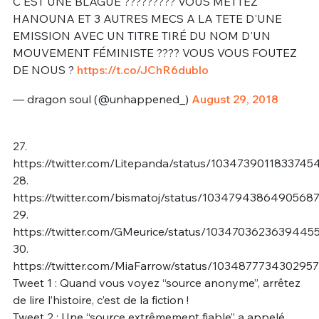
C'EST UNE BLAGUE ????????? VOUS METTEZ
HANOUNA ET 3 AUTRES MECS A LA TETE D'UNE
EMISSION AVEC UN TITRE TIRÉ DU NOM D'UN
MOUVEMENT FÉMINISTE ???? VOUS VOUS FOUTEZ
DE NOUS ?
https://t.co/JChR6dublo
— dragon soul (@unhappened_)
August 29, 2018
27.
https://twitter.com/Litepanda/status/1034739011833745
28.
https://twitter.com/bismatoj/status/1034794386490568
29.
https://twitter.com/GMeurice/status/1034703623639445
30.
https://twitter.com/MiaFarrow/status/103487773430295
Tweet 1 : Quand vous voyez “source anonyme”, arrêtez
de lire l’histoire, c’est de la fiction !
Tweet 2 : Une “source extrêmement fiable” a appelé