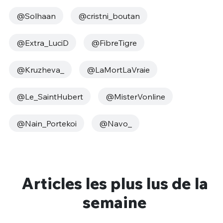
@Solhaan
@cristni_boutan
@Extra_LuciD
@FibreTigre
@Kruzheva_
@LaMortLaVraie
@Le_SaintHubert
@MisterVonline
@Nain_Portekoi
@Navo_
Articles les plus lus de la
semaine