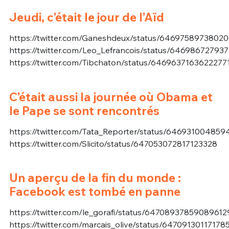
Jeudi, c’était le jour de l’Aïd
https://twitter.com/Ganeshdeux/status/6469758973802
https://twitter.com/Leo_Lefrancois/status/64698672793
https://twitter.com/Tibchaton/status/6469637163622277
C’était aussi la journée où Obama et
le Pape se sont rencontrés
https://twitter.com/Tata_Reporter/status/64693100485
https://twitter.com/Slicito/status/647053072817123328
Un aperçu de la fin du monde :
Facebook est tombé en panne
https://twitter.com/le_gorafi/status/64708937859089612
https://twitter.com/marcais_olive/status/64709130117178