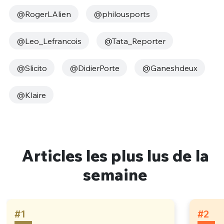
@RogerLAlien
@philousports
@Leo_Lefrancois
@Tata_Reporter
@Slicito
@DidierPorte
@Ganeshdeux
@Klaire
Articles les plus lus de la
semaine
#1
#2