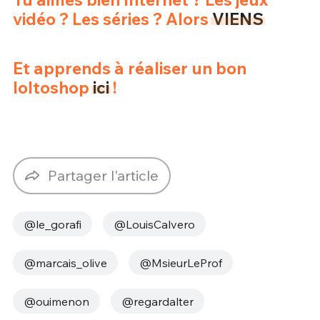
vidéo ? Les séries ? Alors
VIENS
Et apprends à réaliser un bon
loltoshop
ici
!
Partager l'article
@le_gorafi
@LouisCalvero
@marcais_olive
@MsieurLeProf
@ouimenon
@regardalter