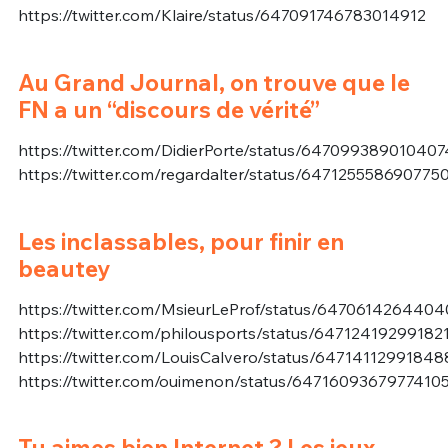
https://twitter.com/Klaire/status/647091746783014912
Au Grand Journal, on trouve que le
FN a un “discours de vérité”
https://twitter.com/DidierPorte/status/64709938901040
https://twitter.com/regardalter/status/647125558690775
Les inclassables, pour finir en
beautey
https://twitter.com/MsieurLeProf/status/647061426440
https://twitter.com/philousports/status/64712419299182
https://twitter.com/LouisCalvero/status/6471411299184
https://twitter.com/ouimenon/status/6471609367977410
Tu aimes bien Internet ? Les jeux