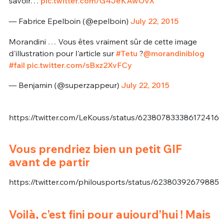
savoir…
pic.twitter.com/G4JeKAwOvX
— Fabrice Epelboin (@epelboin)
July 22, 2015
Morandini … Vous êtes vraiment sûr de cette image
d'illustration pour l'article sur
#Tetu
?
@morandiniblog
#fail
pic.twitter.com/sBxz2XvFCy
— Benjamin (@superzappeur)
July 22, 2015
https://twitter.com/LeKouss/status/623807833386172416
Vous prendriez bien un petit GIF
avant de partir
https://twitter.com/philousports/status/6238039267988
Voilà, c’est fini pour aujourd’hui ! Mais