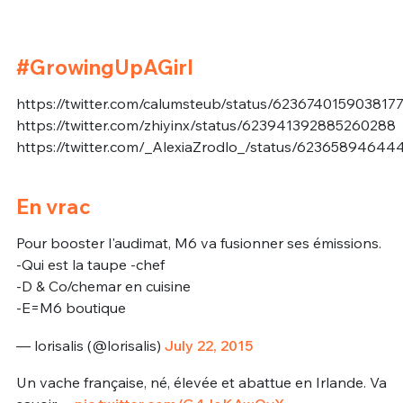
#GrowingUpAGirl
https://twitter.com/calumsteub/status/623674015903817
https://twitter.com/zhiyinx/status/623941392885260288
https://twitter.com/_AlexiaZrodlo_/status/6236589464
En vrac
Pour booster l'audimat, M6 va fusionner ses émissions.
-Qui est la taupe -chef
-D & Co/chemar en cuisine
-E=M6 boutique
— lorisalis (@lorisalis)
July 22, 2015
Un vache française, né, élevée et abattue en Irlande. Va