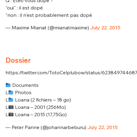
Q : Etes-vous dopé ?
"oui" : il est dopé
"non : il n'est probablement pas dopé
— Maxime Mianat (@mianatmaxime)
July 22, 2015
Dossier
https://twitter.com/TotoCelplubow/status/6238497446
Documents
L
Photos
L
Loana (2 fichiers – 18 go)
L
Loana – 2001 (256Mo)
L
Loana – 2015 (17,75Go)
— Peter Panne (@johannarbeburu)
July 22, 2015