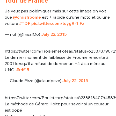
Tour de France
Je veux pas polémiquer mais sur cette image on voit
que
@chrisfroome
est + rapide qu'une moto et qu'une
voiture
#TDF
pic.twitter.com/tdygRr1IFz
— nul. (@InsafOo)
July 22, 2015
https://twitter.com/TroisiemePoteau/status/6238787907
Le dernier moment de faiblesse de Froome remonte à
2001 lorsqu'il a refusé de donner un +4 à sa mère au
UNO.
#tdf15
— Claude Pèze (@claudpeze)
July 22, 2015
https://twitter.com/Bouletcorp/status/62388184076458
La méthode de Gérard Holtz pour savoir si un coureur
est dopé