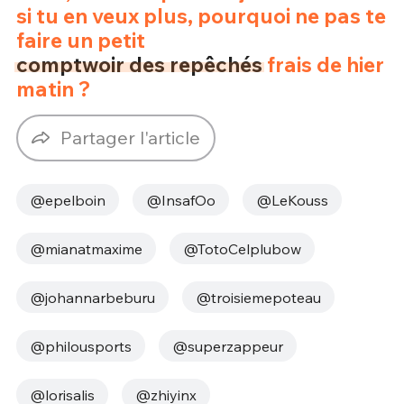
si tu en veux plus, pourquoi ne pas te
faire un petit
comptwoir des repêchés
frais de hier
matin ?
Partager l'article
@epelboin
@InsafOo
@LeKouss
@mianatmaxime
@TotoCelplubow
@johannarbeburu
@troisiemepoteau
@philousports
@superzappeur
@lorisalis
@zhiyinx