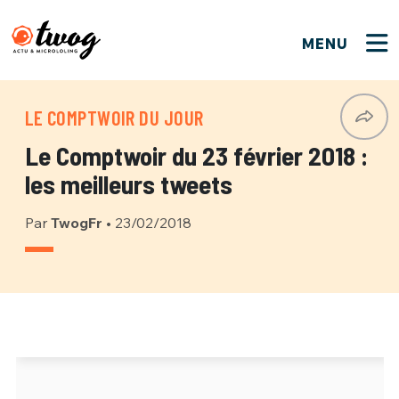
MENU
FERMER
FERMER
Bienvenue !
VOTRE PARTICIPATION
LE COMPTWOIR DU JOUR
Que souhaitez-vous proposer ?
JE M'INSCRIS
Le Comptwoir du 23 février 2018 :
PSEUDO
*
Quelques tweets
les meilleurs tweets
Connexion
Par
TwogFr
•
23/02/2018
EMAIL
*
C'EST PARTI
PSEUDO
Ma propre sélection
PASSWORD
*
Mot de passe perdu ?
MOT DE PASSE
M'INSCRIRE
ME CONNECTER
JE M'INSCRIS
CONNEXION