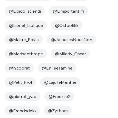
@Libido_sciendi
@Limportant_fr
@Lionel_Liptique
@Ostpolitik
@Maitre_Eolas
@JalousesNousNon
@Medsanthrope
@Milady_Oscar
@nicoprat
@EnFeeTamine
@Petit_Prof
@LajolieMenthe
@pierrot_yap
@Freezze2
@Francisdelo
@Zythom