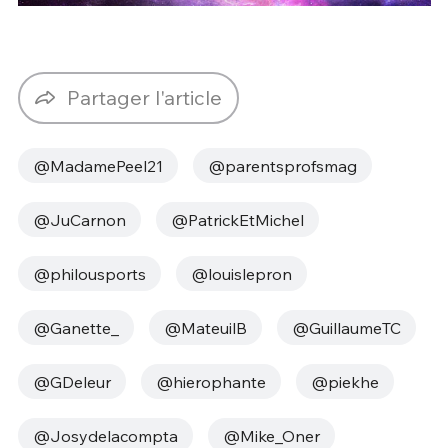
Partager l'article
@MadamePeel21
@parentsprofsmag
@JuCarnon
@PatrickEtMichel
@philousports
@louislepron
@Ganette_
@MateuilB
@GuillaumeTC
@GDeleur
@hierophante
@piekhe
@Josydelacompta
@Mike_Oner