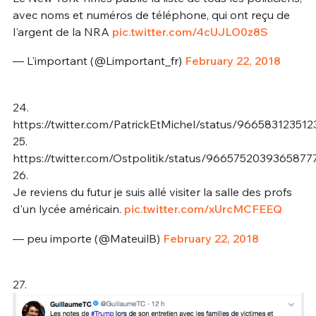
avec noms et numéros de téléphone, qui ont reçu de
l'argent de la NRA
pic.twitter.com/4cUJLO0z8S
— L'important (@Limportant_fr)
February 22, 2018
24.
https://twitter.com/PatrickEtMichel/status/96658312351
25.
https://twitter.com/Ostpolitik/status/9665752039365877
26.
Je reviens du futur je suis allé visiter la salle des profs
d'un lycée américain.
pic.twitter.com/xUrcMCFEEQ
— peu importe (@MateuilB)
February 22, 2018
27.