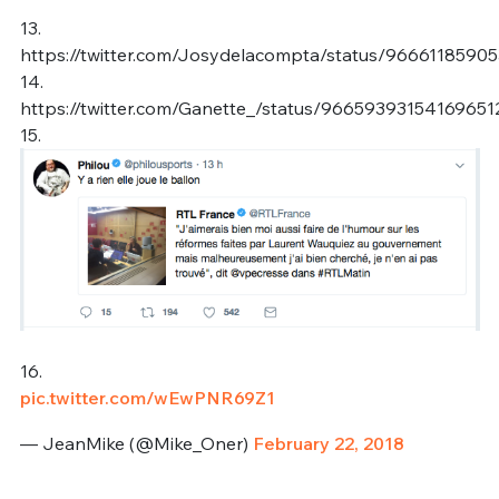
13.
https://twitter.com/Josydelacompta/status/9666118590
14.
https://twitter.com/Ganette_/status/96659393154169651
15.
16.
pic.twitter.com/wEwPNR69Z1
— JeanMike (@Mike_Oner)
February 22, 2018