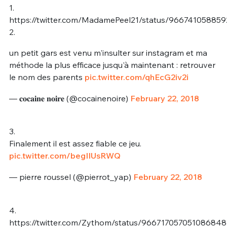
1.
https://twitter.com/MadamePeel21/status/96674105885
2.
un petit gars est venu m'insulter sur instagram et ma
méthode la plus efficace jusqu'à maintenant : retrouver
le nom des parents
pic.twitter.com/qhEcG2iv2i
— 𝐜𝐨𝐜𝐚𝐢𝐧𝐞 𝐧𝐨𝐢𝐫𝐞 (@cocainenoire)
February 22, 2018
3.
Finalement il est assez fiable ce jeu.
pic.twitter.com/begIIUsRWQ
— pierre roussel (@pierrot_yap)
February 22, 2018
4.
https://twitter.com/Zythom/status/966717057051086848