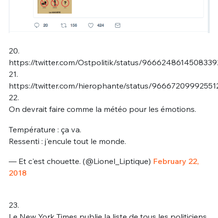
20.
https://twitter.com/Ostpolitik/status/966624861450833
21.
https://twitter.com/hierophante/status/96667209992551
22.
On devrait faire comme la météo pour les émotions.
Température : ça va.
Ressenti : j'encule tout le monde.
— Et c'est chouette. (@Lionel_Liptique)
February 22,
2018
23.
Le New York Times publie la liste de tous les politiciens,