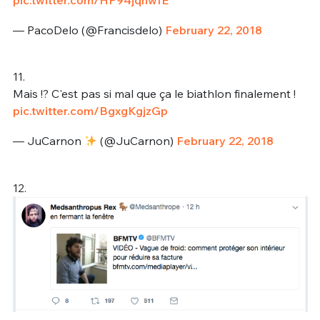
pic.twitter.com/HP94jqnwfE
— PacoDelo (@Francisdelo)
February 22, 2018
11.
Mais !? C'est pas si mal que ça le biathlon finalement !
pic.twitter.com/BgxgKgjzGp
— JuCarnon
(@JuCarnon)
February 22, 2018
12.