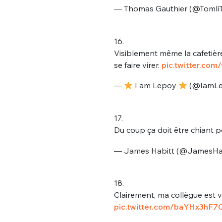
tweets
— Thomas Gauthier (@Tomli
PASSWORD
*
C'EST PARTI
16.
Visiblement même la cafetièr
JE M'INS
se faire virer.
pic.twitter.co
—
I am Lepoy
(@IamL
17.
Du coup ça doit être chiant 
— James Habitt (@JamesHa
18.
Clairement, ma collègue est v
pic.twitter.com/baYHx3hF7