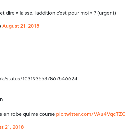
t dire « laisse, l’addition c’est pour moi » ? (urgent)
)
August 21, 2018
zbak/status/1031936537867546624
tn
pe en robe qui me course
pic.twitter.com/VAu4VqcTZC
t 21, 2018