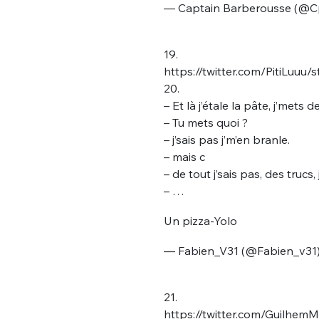
— Captain Barberousse (@C
19.
https://twitter.com/PitiLuu
20.
– Et là j’étale la pâte, j’mets 
– Tu mets quoi ?
– j’sais pas j’m’en branle.
– mais c
– de tout j’sais pas, des trucs,
– …
Un pizza-Yolo
— Fabien_V31 (@Fabien_v31
21.
https://twitter.com/Guilhe