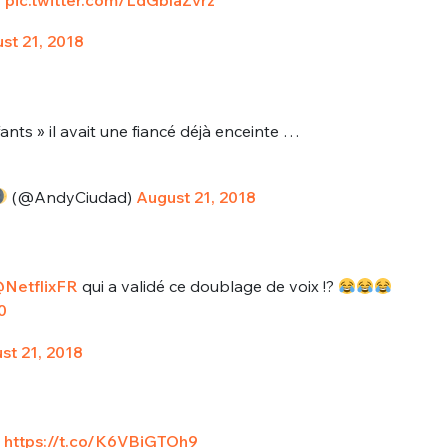
st 21, 2018
ants » il avait une fiancé déjà enceinte …
(@AndyCiudad)
August 21, 2018
NetflixFR
qui a validé ce doublage de voix !?
0
st 21, 2018
"
https://t.co/K6VBiGTOh9