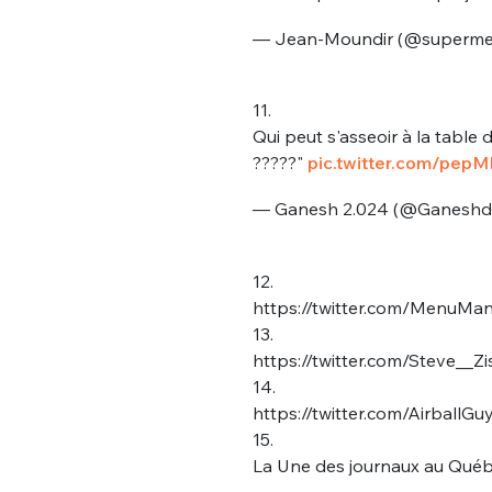
— Jean-Moundir (@superme
11.
Qui peut s'asseoir à la table d
?????"
pic.twitter.com/pep
— Ganesh 2.024 (@Ganeshd
Bienve
12.
https://twitter.com/MenuM
13.
PSEUDO
*
VOTRE PARTICIPATION
https://twitter.com/Steve__
Que souhaitez
14.
https://twitter.com/Airball
EMAIL
*
15.
Quelque
La Une des journaux au Qué