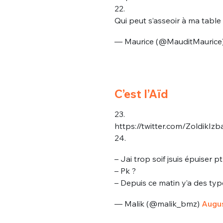
22.
Qui peut s’asseoir à ma table e
— Maurice (@MauditMaurice
C’est l’Aïd
23.
https://twitter.com/ZoldikI
24.
– Jai trop soif jsuis épuiser p
– Pk ?
– Depuis ce matin y’a des ty
— Malik (@malik_bmz)
Augus