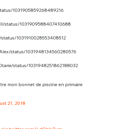
r/status/1031905859268489216
rell/status/1031909588407410688
YL/status/1031910028553408512
reAlex/status/1031948134560280576
eOtarie/status/1031948251862188032
ettre mon bonnet de piscine en primaire
st 21, 2018
"
pic.twitter.com/LdGblaZvrz