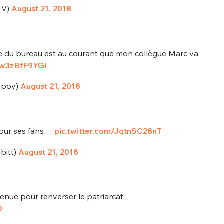
sélection
TV)
August 21, 2018
CO
M'INSCRIRE
e du bureau est au courant que mon collègue Marc va
CRIS
m/w3zBfF9YGI
ME CONNECTER
epoy)
August 21, 2018
pour ses fans…
pic.twitter.com/JqtnSC28nT
bitt)
August 21, 2018
enue pour renverser le patriarcat.
O