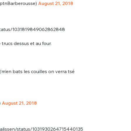
ptnBarberousse)
August 21, 2018
u/status/1031819849062862848
de trucs dessus et au four.
 j’m’en bats les couilles on verra tsé
)
August 21, 2018
mMalissen/status/1031930264715440135