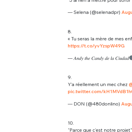
— Selena (@selenadpr)
Augu
8.
« Tu seras la mère de mes enf
https://t.co/yvYzspW49G
— 𝐴𝑛𝑑𝑦 𝑡ℎ𝑒 𝐶𝑎𝑛𝑑𝑦 𝑑𝑒 𝑙𝑎 𝐶𝑖𝑢𝑑𝑎𝑑
9.
Y’a réellement un mec chez
@
pic.twitter.com/kH1MVdB1h
— DON (@480donlino)
Augu
10.
"Parce que c'est notre projet