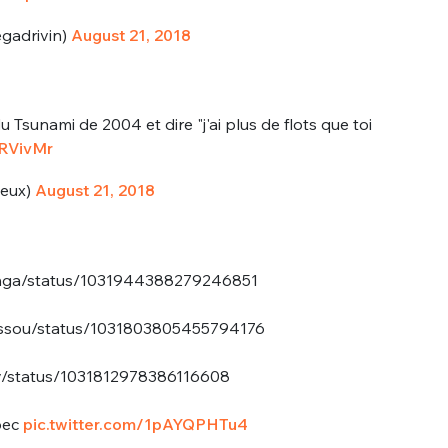
gadrivin)
August 21, 2018
u Tsunami de 2004 et dire "j'ai plus de flots que toi
MRVivMr
eux)
August 21, 2018
nue !
Con
anga/status/1031944388279246851
PSEUDO
Zissou/status/1031803805455794176
-vous proposer ?
Guy/status/1031812978386116608
MOT DE PASSE
s
Ma propre
bec
pic.twitter.com/1pAYQPHTu4