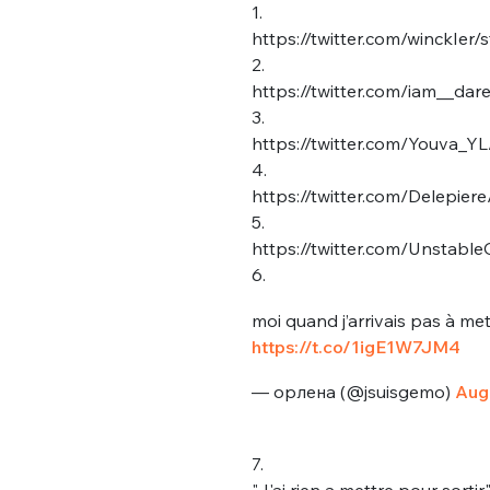
1.
https://twitter.com/winckIe
2.
https://twitter.com/iam__da
3.
https://twitter.com/Youva_
4.
https://twitter.com/Delepie
5.
https://twitter.com/Unstabl
6.
moi quand j’arrivais pas à m
https://t.co/1igE1W7JM4
— орлена (@jsuisgemo)
Augu
7.
"J'ai rien a mettre pour sortir