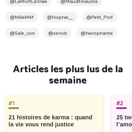
@LaMortLaVraie
@Mauditmaurice
@MilieMM
@Nophie__
@Petit_Prof
@Sale_con
@sknob
@hierophante
Articles les plus lus de la
semaine
#1
#2
21 histoires de karma : quand
25 tw
la vie vous rend justice
l’amo
#629