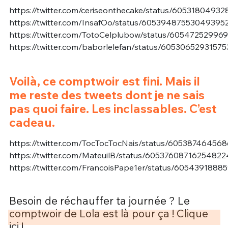
https://twitter.com/ceriseonthecake/status/60531804932
https://twitter.com/InsafOo/status/60539487553049395
https://twitter.com/TotoCelplubow/status/60547252996
https://twitter.com/baborlelefan/status/6053065293157
Voilà, ce comptwoir est fini. Mais il
me reste des tweets dont je ne sais
pas quoi faire. Les inclassables. C’est
cadeau.
https://twitter.com/TocTocTocNais/status/60538746456
https://twitter.com/MateuilB/status/60537608716254822
https://twitter.com/FrancoisPape1er/status/6054391888
Besoin de réchauffer ta journée ? Le
comptwoir de Lola est là pour ça ! Clique
ici !