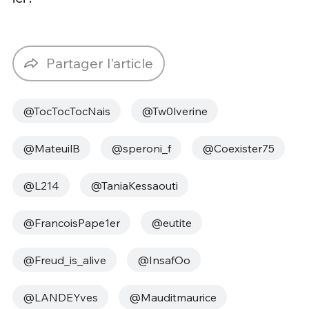
Partager l'article
@TocTocTocNais
@Tw0lverine
@MateuilB
@speroni_f
@Coexister75
@L214
@TaniaKessaouti
@FrancoisPape1er
@eutite
@Freud_is_alive
@InsafOo
@LANDEYves
@Mauditmaurice