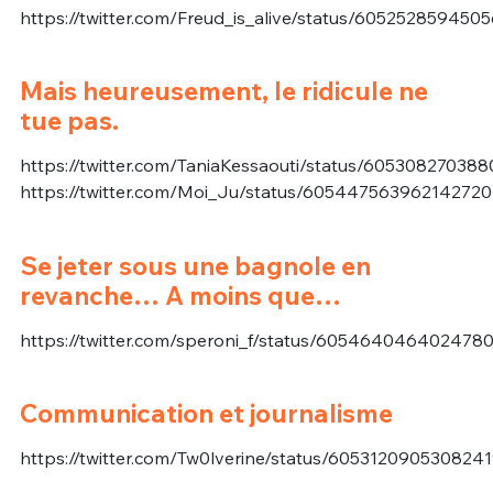
https://twitter.com/Freud_is_alive/status/60525285945
Mais heureusement, le ridicule ne
tue pas.
https://twitter.com/TaniaKessaouti/status/60530827038
https://twitter.com/Moi_Ju/status/605447563962142720
Se jeter sous une bagnole en
revanche… A moins que…
https://twitter.com/speroni_f/status/605464046402478
Communication et journalisme
https://twitter.com/Tw0lverine/status/605312090530824