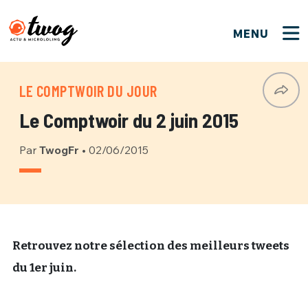
MENU
FERMER
FERMER
Bienvenue !
VOTRE PARTICIPATION
LE COMPTWOIR DU JOUR
Que souhaitez-vous proposer ?
JE M'INSCRIS
Le Comptwoir du 2 juin 2015
PSEUDO
*
Quelques tweets
Par
TwogFr
•
02/06/2015
Connexion
EMAIL
*
C'EST PARTI
PSEUDO
Ma propre sélection
PASSWORD
*
Mot de passe perdu ?
MOT DE PASSE
Retrouvez notre sélection des meilleurs tweets
M'INSCRIRE
du 1er juin.
ME CONNECTER
JE M'INSCRIS
CONNEXION