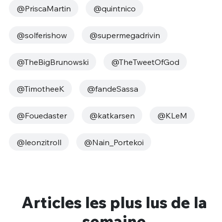
@PriscaMartin
@quintnico
@solferishow
@supermegadrivin
@TheBigBrunowski
@TheTweetOfGod
@TimotheeK
@fandeSassa
@Fouedaster
@katkarsen
@KLeM
@leonzitroll
@Nain_Portekoi
Articles les plus lus de la
semaine