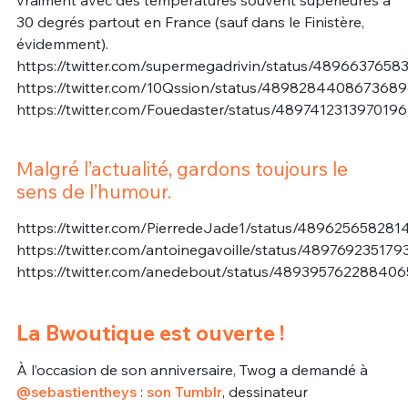
30 degrés partout en France (sauf dans le Finistère,
évidemment).
https://twitter.com/supermegadrivin/status/4896637658
https://twitter.com/10Qssion/status/489828440867368
https://twitter.com/Fouedaster/status/489741231397019
Malgré l’actualité, gardons toujours le
sens de l’humour.
https://twitter.com/PierredeJade1/status/48962565828
https://twitter.com/antoinegavoille/status/48976923517
https://twitter.com/anedebout/status/48939576228840
La Bwoutique est ouverte !
À l’occasion de son anniversaire, Twog a demandé à
@sebastientheys
:
son Tumblr
, dessinateur