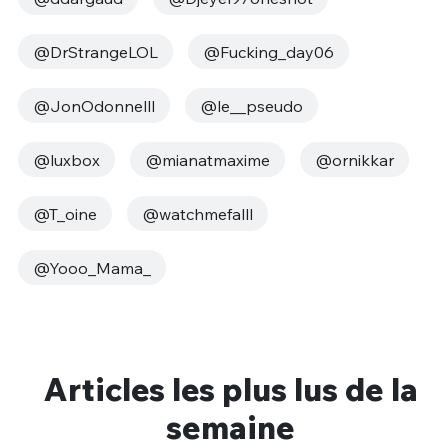
@DrStrangeLOL
@Fucking_day06
@JonOdonnelll
@le__pseudo
@luxbox
@mianatmaxime
@ornikkar
@T_oine
@watchmefalll
@Yooo_Mama_
Articles les plus lus de la
semaine