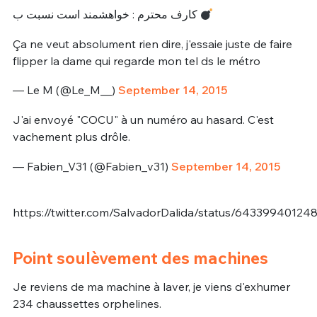
کارف محترم : خواهشمند است نسبت ب
Ça ne veut absolument rien dire, j'essaie juste de faire
flipper la dame qui regarde mon tel ds le métro
— Le M (@Le_M__)
September 14, 2015
J'ai envoyé "COCU" à un numéro au hasard. C'est
vachement plus drôle.
— Fabien_V31 (@Fabien_v31)
September 14, 2015
https://twitter.com/SalvadorDalida/status/6433994012
Point soulèvement des machines
Je reviens de ma machine à laver, je viens d'exhumer
234 chaussettes orphelines.