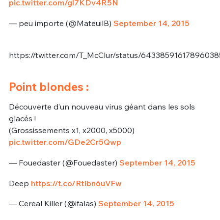
pic.twitter.com/gl7KDv4R5N
— peu importe (@MateuilB)
September 14, 2015
https://twitter.com/T_McClur/status/64338591617896038
Point blondes :
Découverte d’un nouveau virus géant dans les sols
glacés !
(Grossissements x1, x2000, x5000)
pic.twitter.com/GDe2Cr5Qwp
— Fouedaster (@Fouedaster)
September 14, 2015
Deep
https://t.co/RtIbn6uVFw
— Cereal Killer (@ifalas)
September 14, 2015