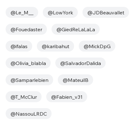
@Le_M__
@LowYork
@JDBeauvallet
@Fouedaster
@GiedReLaLaLa
@ifalas
@karibahut
@MickDpG
@Olivia_blabla
@SalvadorDalida
@Samparlebien
@MateuilB
@T_McClur
@Fabien_v31
@NassouLRDC